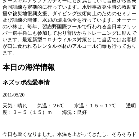
タースキルアップアカデミーにも所属していて普段から官民
合同訓練を定期的に行っています。水難事故発生時の救助支
援や被災地復興支援、ダイビング技術向上のためのセミナー
及び訓練の開催、水辺の環境保全を行っています。オーナー
の小林は、毎年、習志野国際プールで行われる全日本フリッ
パー選手権にも参加しており普段からトレーニングに励んで
います。最近新型コロナウィルス対策として当店ではお客様
が口に食われるレンタル器材のアルコール消毒も行っており
ます。
本日の海洋情報
ネズッポ恋愛事情
2011/05/20
天気：晴れ 気温：２6℃ 水温：１５～１7℃ 透明
度：３～５（１５）ｍ 海況：良好
今日も暑くなりました。水温も上がってきたし、そろそろド