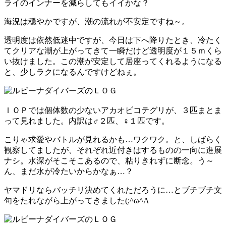
ライのインナーを減らしてもイイかな？
海況は穏やかですが、潮の流れが不安定ですね～。
透明度は依然低迷中ですが、今日は下へ降りたとき、冷たく
てクリアな潮が上がってきて一瞬だけど透明度が１５ｍくら
い抜けました。この潮が安定して居座ってくれるようになる
と、少しラクになるんですけどねぇ。
ＩＯＰでは個体数の少ないアカオビコテグリが、３匹まとま
って見れました。内訳は♂２匹、♀１匹です。
こりゃ求愛やバトルが見れるかも…ワクワク。と、しばらく
観察してましたが、それぞれ近付きはするものの一向に進展
ナシ。水深がそこそこあるので、粘りきれずに断念。う～
ん、まだ水が冷たいからかなぁ…？
ヤマドリならバッチリ決めてくれただろうに…とブチブチ文
句をたれながら上がってきました(;^ω^A