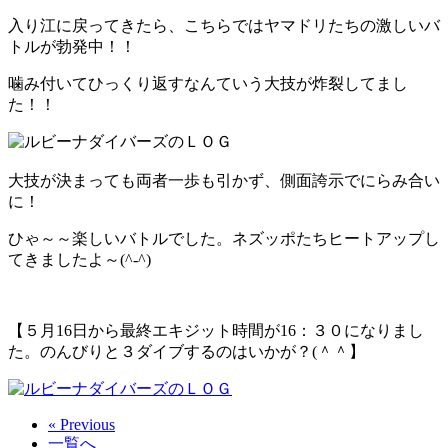
入り江に戻ってきたら、こちらではヤマドリたちの激しいバ
トルが勃発中！！
噛み付いてひっくり返すなんていう大技が炸裂してまし
た！！
大技が決まっても両者一歩も引かず、側面誇示でにらみ合い
に！
ひゃ～～楽しいバトルでした。ネズッポたちヒートアップし
てきましたよ～(^-^)
【５月16日から最終エキジット時間が16：３０になりまし
た。のんびりと３ダイブするのはいかが？(＾＾】
« Previous
一覧へ