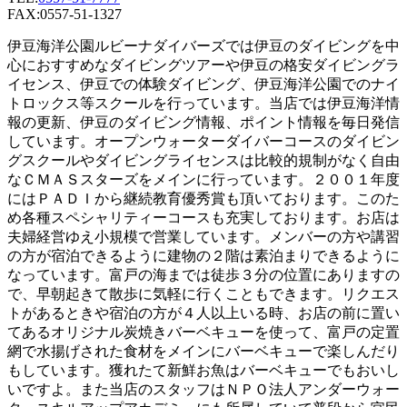
FAX:0557-51-1327
伊豆海洋公園ルビーナダイバーズでは伊豆のダイビングを中
心におすすめなダイビングツアーや伊豆の格安ダイビングラ
イセンス、伊豆での体験ダイビング、伊豆海洋公園でのナイ
トロックス等スクールを行っています。当店では伊豆海洋情
報の更新、伊豆のダイビング情報、ポイント情報を毎日発信
しています。オープンウォーターダイバーコースのダイビン
グスクールやダイビングライセンスは比較的規制がなく自由
なＣＭＡＳスターズをメインに行っています。２００１年度
にはＰＡＤＩから継続教育優秀賞も頂いております。このた
め各種スペシャリティーコースも充実しております。お店は
夫婦経営ゆえ小規模で営業しています。メンバーの方や講習
の方が宿泊できるように建物の２階は素泊まりできるように
なっています。富戸の海までは徒歩３分の位置にありますの
で、早朝起きて散歩に気軽に行くこともできます。リクエス
トがあるときや宿泊の方が４人以上いる時、お店の前に置い
てあるオリジナル炭焼きバーベキューを使って、富戸の定置
網で水揚げされた食材をメインにバーベキューで楽しんだり
もしています。獲れたて新鮮お魚はバーベキューでもおいし
いですよ。また当店のスタッフはＮＰＯ法人アンダーウォー