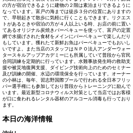
の方が宿泊できるように建物の２階は素泊まりできるように
なっています。富戸の海までは徒歩３分の位置にありますの
で、早朝起きて散歩に気軽に行くこともできます。リクエス
トがあるときや宿泊の方が４人以上いる時、お店の前に置い
てあるオリジナル炭焼きバーベキューを使って、富戸の定置
網で水揚げされた食材をメインにバーベキューで楽しんだり
もしています。獲れたて新鮮お魚はバーベキューでもおいし
いですよ。また当店のスタッフはＮＰＯ法人アンダーウォー
タースキルアップアカデミーにも所属していて普段から官民
合同訓練を定期的に行っています。水難事故発生時の救助支
援や被災地復興支援、ダイビング技術向上のためのセミナー
及び訓練の開催、水辺の環境保全を行っています。オーナー
の小林は、毎年、習志野国際プールで行われる全日本フリッ
パー選手権にも参加しており普段からトレーニングに励んで
います。最近新型コロナウィルス対策として当店ではお客様
が口に食われるレンタル器材のアルコール消毒も行っており
ます。
本日の海洋情報