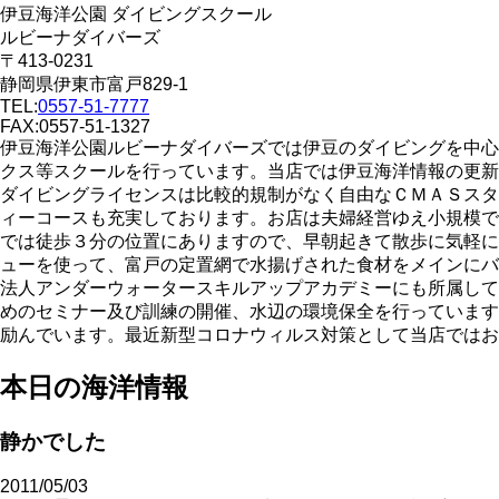
伊豆海洋公園 ダイビングスクール
ルビーナダイバーズ
〒413-0231
静岡県伊東市富戸829-1
TEL:
0557-51-7777
FAX:0557-51-1327
伊豆海洋公園ルビーナダイバーズでは伊豆のダイビングを中心
クス等スクールを行っています。当店では伊豆海洋情報の更新
ダイビングライセンスは比較的規制がなく自由なＣＭＡＳスタ
ィーコースも充実しております。お店は夫婦経営ゆえ小規模で
では徒歩３分の位置にありますので、早朝起きて散歩に気軽に
ューを使って、富戸の定置網で水揚げされた食材をメインにバ
法人アンダーウォータースキルアップアカデミーにも所属して
めのセミナー及び訓練の開催、水辺の環境保全を行っています
励んでいます。最近新型コロナウィルス対策として当店ではお
本日の海洋情報
静かでした
2011/05/03