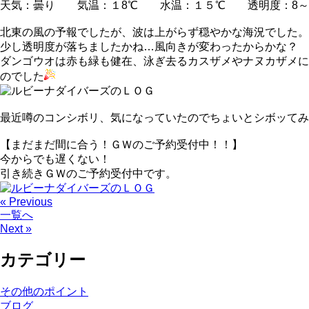
天気：曇り 気温：１8℃ 水温：１５℃ 透明度：8～
北東の風の予報でしたが、波は上がらず穏やかな海況でした。
少し透明度が落ちましたかね…風向きが変わったからかな？ 
ダンゴウオは赤も緑も健在、泳ぎ去るカスザメやナヌカザメに
のでした
最近噂のコンシボリ、気になっていたのでちょいとシボッてみ
【まだまだ間に合う！ＧＷのご予約受付中！！】
今からでも遅くない！
引き続きＧＷのご予約受付中です。
« Previous
一覧へ
Next »
カテゴリー
その他のポイント
ブログ