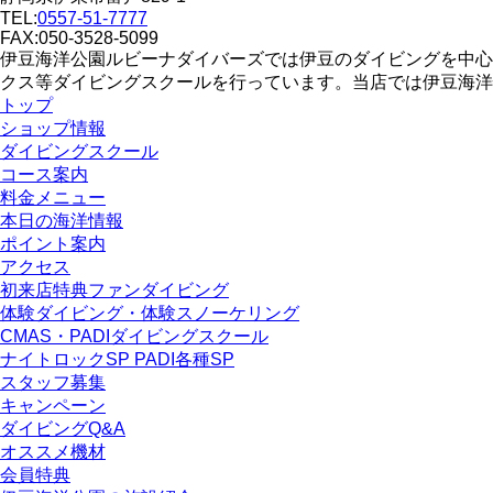
TEL:
0557-51-7777
FAX:050-3528-5099
伊豆海洋公園ルビーナダイバーズでは伊豆のダイビングを中心
クス等ダイビングスクールを行っています。当店では伊豆海洋
トップ
ショップ情報
ダイビングスクール
コース案内
料金メニュー
本日の海洋情報
ポイント案内
アクセス
初来店特典ファンダイビング
体験ダイビング・体験スノーケリング
CMAS・PADIダイビングスクール
ナイトロックSP PADI各種SP
スタッフ募集
キャンペーン
ダイビングQ&A
オススメ機材
会員特典