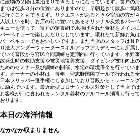
に建物の２階は素泊まりできるようになっています。富戸の海
までは徒歩３分の位置にありますので、早朝起きて散歩に気軽
に行くこともできます。リクエストがあるときや宿泊の方が４
人以上いる時、お店の前に置いてあるオリジナル炭焼きバーベ
キューを使って、富戸の定置網で水揚げされた食材をメインに
バーベキューで楽しんだりもしています。獲れたて新鮮お魚は
バーベキューでもおいしいですよ。また当店のスタッフはＮＰ
Ｏ法人アンダーウォータースキルアップアカデミーにも所属し
ていて普段から官民合同訓練を定期的に行っています。水難事
故発生時の救助支援や被災地復興支援、ダイビング技術向上の
ためのセミナー及び訓練の開催、水辺の環境保全を行っていま
す。オーナーの小林は、毎年、習志野国際プールで行われる全
日本フリッパー選手権にも参加しており普段からトレーニング
に励んでいます。最近新型コロナウィルス対策として当店では
お客様が口に食われるレンタル器材のアルコール消毒も行って
おります。
本日の海洋情報
なかなか収まりません