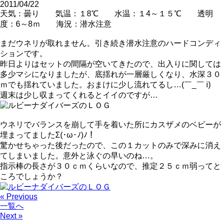
2011/04/22
天気：曇り 気温：１8℃ 水温：１4～１５℃ 透明
度：6～8ｍ 海況：潜水注意
まだウネリが取れません。引き続き潜水注意のハードコンディ
ションです。
昨日よりはセットの間隔が空いてきたので、出入りに関しては
多少マシになりましたが、底揺れが一層厳しくなり、水深３０
ｍでも揺れていました。おまけに少し流れてるし…(￣_￣ i)
週末は少し収まってくれるとイイのですが…
ウネリでバランスを崩して手を着いた所にカスザメのベビーが
埋まってましたΣ(･ω･ﾉ)ﾉ！
驚かせちゃった後だったので、この１カットのみで深みに消え
てしまいました。意外と泳ぐの早いのね…。
指示棒の長さが３０ｃｍくらいなので、推定２５ｃｍ弱ってと
ころでしょうか？
« Previous
一覧へ
Next »