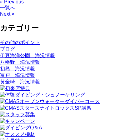
« Previous
一覧へ
Next »
カテゴリー
その他のポイント
ブログ
伊豆海洋公園 海況情報
八幡野 海況情報
初島 海況情報
富戸 海況情報
黄金崎 海況情報