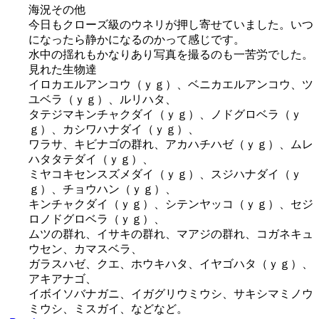
海況その他
今日もクローズ級のウネリが押し寄せていました。いつ
になったら静かになるのかって感じです。
水中の揺れもかなりあり写真を撮るのも一苦労でした。
見れた生物達
イロカエルアンコウ（ｙｇ）、ベニカエルアンコウ、ツ
ユベラ（ｙｇ）、ルリハタ、
タテジマキンチャクダイ（ｙｇ）、ノドグロベラ（ｙ
ｇ）、カシワハナダイ（ｙｇ）、
ワラサ、キビナゴの群れ、アカハチハゼ（ｙｇ）、ムレ
ハタタテダイ（ｙｇ）、
ミヤコキセンスズメダイ（ｙｇ）、スジハナダイ（ｙ
ｇ）、チョウハン（ｙｇ）、
キンチャクダイ（ｙｇ）、シテンヤッコ（ｙｇ）、セジ
ロノドグロベラ（ｙｇ）、
ムツの群れ、イサキの群れ、マアジの群れ、コガネキュ
ウセン、カマスベラ、
ガラスハゼ、クエ、ホウキハタ、イヤゴハタ（ｙｇ）、
アキアナゴ、
イボイソバナガニ、イガグリウミウシ、サキシマミノウ
ミウシ、ミスガイ、などなど。