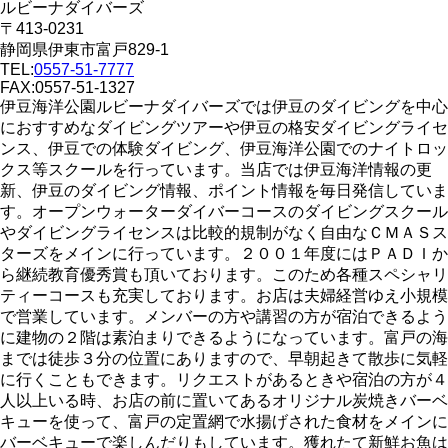
ルビーナダイバーズ
〒413-0231
静岡県伊東市富戸829-1
TEL:
0557-51-7777
FAX:0557-51-1327
伊豆海洋公園ルビーナダイバーズでは伊豆のダイビングを中心
におすすめなダイビングツアーや伊豆の格安ダイビングライセ
ンス、伊豆での体験ダイビング、伊豆海洋公園でのナイトロッ
クス等スクールを行っています。当店では伊豆海洋情報の更
新、伊豆のダイビング情報、ポイント情報を毎日発信していま
す。オープンウォーターダイバーコースのダイビングスクール
やダイビングライセンスは比較的規制がなく自由なＣＭＡＳス
ターズをメインに行っています。２００１年度にはＰＡＤＩか
ら継続教育優秀賞も頂いております。このため各種スペシャリ
ティーコースも充実しております。お店は夫婦経営ゆえ小規模
で営業しています。メンバーの方や講習の方が宿泊できるよう
に建物の２階は素泊まりできるようになっています。富戸の海
までは徒歩３分の位置にありますので、早朝起きて散歩に気軽
に行くこともできます。リクエストがあるときや宿泊の方が４
人以上いる時、お店の前に置いてあるオリジナル炭焼きバーベ
キューを使って、富戸の定置網で水揚げされた食材をメインに
バーベキューで楽しんだりもしています。獲れたて新鮮お魚は