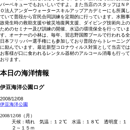
バーベキューでもおいしいですよ。また当店のスタッフはＮＰ
Ｏ法人アンダーウォータースキルアップアカデミーにも所属し
ていて普段から官民合同訓練を定期的に行っています。水難事
故発生時の救助支援や被災地復興支援、ダイビング技術向上の
ためのセミナー及び訓練の開催、水辺の環境保全を行っていま
す。オーナーの小林は、毎年、習志野国際プールで行われる全
日本フリッパー選手権にも参加しており普段からトレーニング
に励んでいます。最近新型コロナウィルス対策として当店では
お客様が口に食われるレンタル器材のアルコール消毒も行って
おります。
本日の海洋情報
伊豆海洋公園ログ
2008/12/08
伊豆海洋公園
2008/12/08（月）
天候：晴れ 気温：１２℃ 水温：１８℃ 透明度：１
２～１５ｍ