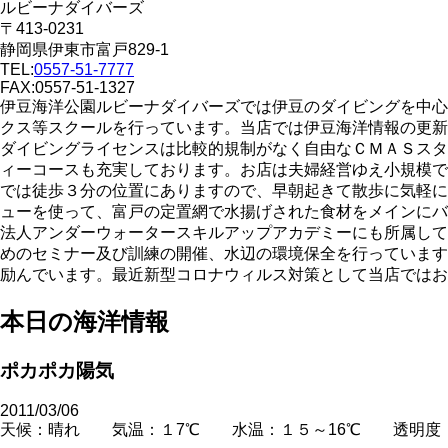
ルビーナダイバーズ
〒413-0231
静岡県伊東市富戸829-1
TEL:
0557-51-7777
FAX:0557-51-1327
伊豆海洋公園ルビーナダイバーズでは伊豆のダイビングを中心
クス等スクールを行っています。当店では伊豆海洋情報の更新
ダイビングライセンスは比較的規制がなく自由なＣＭＡＳスタ
ィーコースも充実しております。お店は夫婦経営ゆえ小規模で
では徒歩３分の位置にありますので、早朝起きて散歩に気軽に
ューを使って、富戸の定置網で水揚げされた食材をメインにバ
法人アンダーウォータースキルアップアカデミーにも所属して
めのセミナー及び訓練の開催、水辺の環境保全を行っています
励んでいます。最近新型コロナウィルス対策として当店ではお
本日の海洋情報
ポカポカ陽気
2011/03/06
天候：晴れ 気温：１7℃ 水温：１５～16℃ 透明度