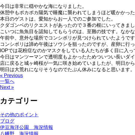
今日は非常に穏やかな海になりました。
休憩中もポカポカ陽気で睡魔に襲われてしまうほど暖かかった
本日のゲストは、愛知からお一人でのご参加でした。
クダゴンベのリクエストがあったので３番の根にいってきまし
こいつに魚魚目を認知してもらうのは、至難の技です。なかな
午前中、意外な場所でコンシボリが見つけられていたようです
コンシボリは諦め午後はソウシを狙ったのですが、産卵に行っ
IOPでは花粉症なのかマスクをしている人たちが多く目に入っ
今日はマンツーマンで透明度もよかったためついつい長いダイ
店に戻ると城ヶ崎桜が一気に咲き始めていましたが、明日から
明日は大荒れになりそうなのでたぶん休みになると思います。
« Previous
一覧へ
Next »
カテゴリー
その他のポイント
ブログ
伊豆海洋公園 海況情報
八幡野 海況情報