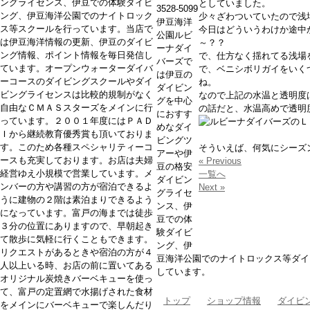
ングライセンス、伊豆での体験ダイビ
としていました。
3528-5099
ング、伊豆海洋公園でのナイトロック
少々ざわついていたので浅
伊豆海洋
ス等スクールを行っています。当店で
今日はどういうわけか途中
公園ルビ
は伊豆海洋情報の更新、伊豆のダイビ
～？？
ーナダイ
ング情報、ポイント情報を毎日発信し
で、仕方なく揺れてる浅場
バーズで
ています。オープンウォーターダイバ
で、ベニシボリガイをいく
は伊豆の
ーコースのダイビングスクールやダイ
ね。
ダイビン
ビングライセンスは比較的規制がなく
なので上記の水温と透明度
グを中心
自由なＣＭＡＳスターズをメインに行
の話だと、水温高めで透明
におすす
っています。２００１年度にはＰＡＤ
めなダイ
Ｉから継続教育優秀賞も頂いておりま
ビングツ
す。このため各種スペシャリティーコ
そういえば、何気にシーズ
アーや伊
ースも充実しております。お店は夫婦
« Previous
豆の格安
経営ゆえ小規模で営業しています。メ
一覧へ
ダイビン
ンバーの方や講習の方が宿泊できるよ
Next »
グライセ
うに建物の２階は素泊まりできるよう
ンス、伊
になっています。富戸の海までは徒歩
豆での体
３分の位置にありますので、早朝起き
験ダイビ
て散歩に気軽に行くこともできます。
ング、伊
リクエストがあるときや宿泊の方が４
豆海洋公園でのナイトロックス等ダイ
人以上いる時、お店の前に置いてある
しています。
オリジナル炭焼きバーベキューを使っ
て、富戸の定置網で水揚げされた食材
トップ
ショップ情報
ダイビ
をメインにバーベキューで楽しんだり