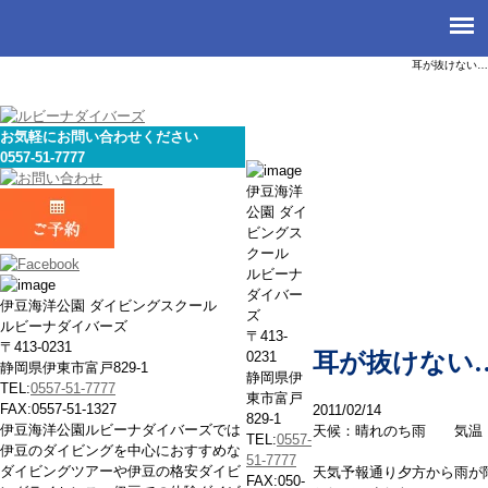
耳が抜けない…
お気軽にお問い合わせください
0557-51-7777
本日の海
伊豆海洋
公園 ダイ
ビングス
クール
ルビーナ
ダイバー
伊豆海洋公園 ダイビングスクール
ズ
ルビーナダイバーズ
〒413-
〒413-0231
0231
耳が抜けない
静岡県伊東市富戸829-1
静岡県伊
TEL:
0557-51-7777
東市富戸
FAX:0557-51-1327
2011/02/14
829-1
伊豆海洋公園ルビーナダイバーズでは
天候：晴れのち雨 気温
TEL:
0557-
伊豆のダイビングを中心におすすめな
51-7777
ダイビングツアーや伊豆の格安ダイビ
天気予報通り夕方から雨が
FAX:050-