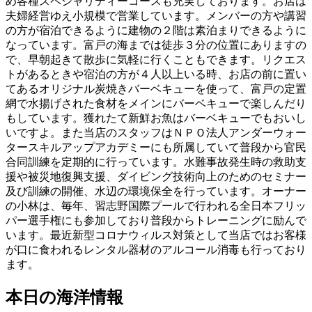
め各種スペシャリティーコースも充実しております。お店は
夫婦経営ゆえ小規模で営業しています。メンバーの方や講習
の方が宿泊できるように建物の２階は素泊まりできるように
なっています。富戸の海までは徒歩３分の位置にありますの
で、早朝起きて散歩に気軽に行くこともできます。リクエス
トがあるときや宿泊の方が４人以上いる時、お店の前に置い
てあるオリジナル炭焼きバーベキューを使って、富戸の定置
網で水揚げされた食材をメインにバーベキューで楽しんだり
もしています。獲れたて新鮮お魚はバーベキューでもおいし
いですよ。また当店のスタッフはＮＰＯ法人アンダーウォー
タースキルアップアカデミーにも所属していて普段から官民
合同訓練を定期的に行っています。水難事故発生時の救助支
援や被災地復興支援、ダイビング技術向上のためのセミナー
及び訓練の開催、水辺の環境保全を行っています。オーナー
の小林は、毎年、習志野国際プールで行われる全日本フリッ
パー選手権にも参加しており普段からトレーニングに励んで
います。最近新型コロナウィルス対策として当店ではお客様
が口に食われるレンタル器材のアルコール消毒も行っており
ます。
本日の海洋情報