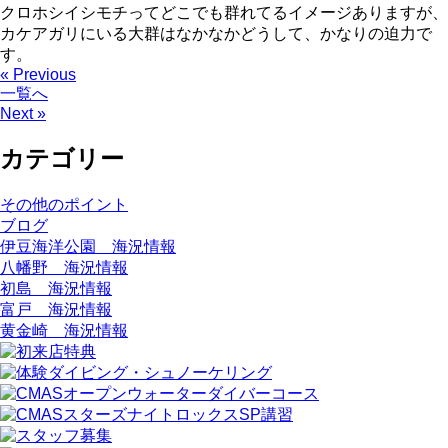
クロホシイシモチってどこでも群れてるイメージありますが、
カケアガリにいる大群はなかなかどうして、かなりの迫力で
す。
« Previous
一覧へ
Next »
カテゴリー
その他のポイント
ブログ
伊豆海洋公園 海況情報
八幡野 海況情報
初島 海況情報
富戸 海況情報
黄金崎 海況情報