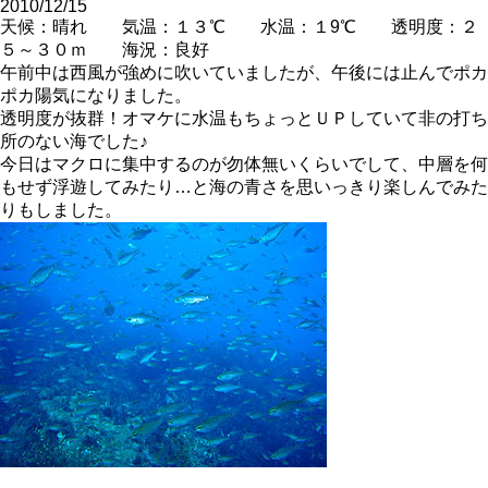
2010/12/15
天候：晴れ 気温：１３℃ 水温：１9℃ 透明度：２
５～３０ｍ 海況：良好
午前中は西風が強めに吹いていましたが、午後には止んでポカ
ポカ陽気になりました。
透明度が抜群！オマケに水温もちょっとＵＰしていて非の打ち
所のない海でした♪
今日はマクロに集中するのが勿体無いくらいでして、中層を何
もせず浮遊してみたり…と海の青さを思いっきり楽しんでみた
りもしました。