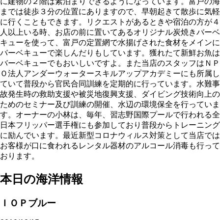
に建物の２階は素泊まりできるようになっています。富戸の海
までは徒歩３分の位置にありますので、早朝起きて散歩に気軽
に行くこともできます。リクエストがあるときや宿泊の方が４
人以上いる時、お店の前に置いてあるオリジナル炭焼きバーベ
キューを使って、富戸の定置網で水揚げされた食材をメインに
バーベキューで楽しんだりもしています。獲れたて新鮮お魚は
バーベキューでもおいしいですよ。また当店のスタッフはＮＰ
Ｏ法人アンダーウォータースキルアップアカデミーにも所属し
ていて普段から官民合同訓練を定期的に行っています。水難事
故発生時の救助支援や被災地復興支援、ダイビング技術向上の
ためのセミナー及び訓練の開催、水辺の環境保全を行っていま
す。オーナーの小林は、毎年、習志野国際プールで行われる全
日本フリッパー選手権にも参加しており普段からトレーニング
に励んでいます。最近新型コロナウィルス対策として当店では
お客様が口に食われるレンタル器材のアルコール消毒も行って
おります。
本日の海洋情報
ＩＯＰブルー