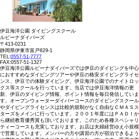
伊豆海洋公園 ダイビングスクール
ルビーナダイバーズ
〒413-0231
静岡県伊東市富戸829-1
TEL:
0557-51-7777
FAX:0557-51-1327
伊豆海洋公園ルビーナダイバーズでは伊豆のダイビングを中心
におすすめなダイビングツアーや伊豆の格安ダイビングライセ
ンス、伊豆での体験ダイビング、伊豆海洋公園でのナイトロッ
クス等スクールを行っています。当店では伊豆海洋情報の更
新、伊豆のダイビング情報、ポイント情報を毎日発信していま
す。オープンウォーターダイバーコースのダイビングスクール
やダイビングライセンスは比較的規制がなく自由なＣＭＡＳス
ターズをメインに行っています。２００１年度にはＰＡＤＩか
ら継続教育優秀賞も頂いております。このため各種スペシャリ
ティーコースも充実しております。お店は夫婦経営ゆえ小規模
で営業しています。メンバーの方や講習の方が宿泊できるよう