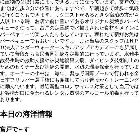
に建物の２階は素泊まりできるようになっています。富戸の海
までは徒歩３分の位置にありますので、早朝起きて散歩に気軽
に行くこともできます。リクエストがあるときや宿泊の方が４
人以上いる時、お店の前に置いてあるオリジナル炭焼きバーベ
キューを使って、富戸の定置網で水揚げされた食材をメインに
バーベキューで楽しんだりもしています。獲れたて新鮮お魚は
バーベキューでもおいしいですよ。また当店のスタッフはＮＰ
Ｏ法人アンダーウォータースキルアップアカデミーにも所属し
ていて普段から官民合同訓練を定期的に行っています。水難事
故発生時の救助支援や被災地復興支援、ダイビング技術向上の
ためのセミナー及び訓練の開催、水辺の環境保全を行っていま
す。オーナーの小林は、毎年、習志野国際プールで行われる全
日本フリッパー選手権にも参加しており普段からトレーニング
に励んでいます。最近新型コロナウィルス対策として当店では
お客様が口に食われるレンタル器材のアルコール消毒も行って
おります。
本日の海洋情報
富戸で～す