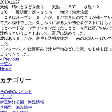
2010/11/27
天候：晴れときどき曇り 気温：１５℃ 水温：２
２℃ 透明度：20～２５ｍ 海況：潜水注意
ＩＯＰはオープンしましたが、まだ大き目のウネリが残ってい
て荒れ模様でした。久しぶりに潜る人や初心者ゲストにはちょ
っとハードなコンディションだったことと、今日は富戸のみそ
汁祭りということもあって、富戸に決めました。
波はありましたが、富戸も透明度抜群！ 南のお魚いっぱいで
した。
インターバル中は海鮮みそ汁や干物などに舌鼓。心も体もほっ
こりできました。
« Previous
一覧へ
Next »
カテゴリー
その他のポイント
ブログ
伊豆海洋公園 海況情報
八幡野 海況情報