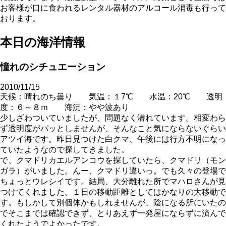
お客様が口に食われるレンタル器材のアルコール消毒も行って
おります。
本日の海洋情報
憧れのシチュエーション
2010/11/15
天候：晴れのち曇り 気温：１7℃ 水温：20℃ 透明
度：６～８ｍ 海況：やや波あり
少しざわついていましたが、問題なく潜れています。相変わら
ず透明度がパッとしませんが、そんなこと気にならないぐらい
アツイ海です。昨日見つけた白クマ、午後には行方不明になっ
ていたようなので探してきました。
で、クマドリカエルアンコウを探していたら、クマドリ（モン
ガラ）がいました。んー、クマドリ違いっ。でも久々の登場で
ちょっとウレシイです。結局、大分離れた所でマハロさんが見
つけてくれました。１日の移動距離としてはかなりの大移動で
す。もしかして別個体かもしれませんが、陰になる所にいたの
でそこまでは確認できず、とりあえず一発屋にならずに済んで
くれたようでよかったです。