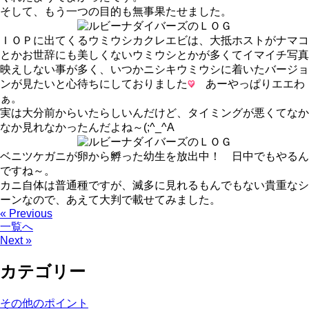
そして、もう一つの目的も無事果たせました。
ＩＯＰに出てくるウミウシカクレエビは、大抵ホストがナマコ
とかお世辞にも美しくないウミウシとかが多くてイマイチ写真
映えしない事が多く、いつかニシキウミウシに着いたバージョ
ンが見たいと心待ちにしておりました
あーやっぱりエエわ
ぁ。
実は大分前からいたらしいんだけど、タイミングが悪くてなか
なか見れなかったんだよね～(;^_^A
ベニツケガニが卵から孵った幼生を放出中！ 日中でもやるん
ですね～。
カニ自体は普通種ですが、滅多に見れるもんでもない貴重なシ
ーンなので、あえて大判で載せてみました。
« Previous
一覧へ
Next »
カテゴリー
その他のポイント