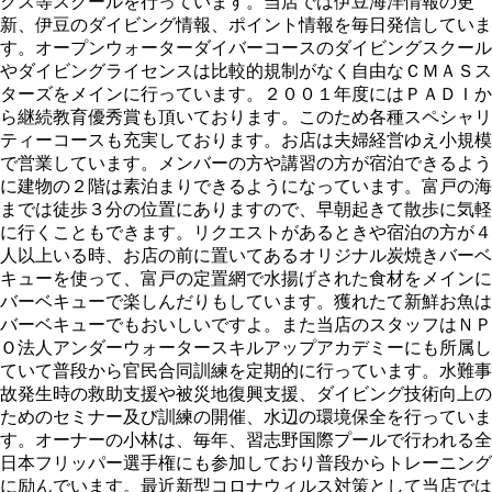
クス等スクールを行っています。当店では伊豆海洋情報の更
新、伊豆のダイビング情報、ポイント情報を毎日発信していま
す。オープンウォーターダイバーコースのダイビングスクール
やダイビングライセンスは比較的規制がなく自由なＣＭＡＳス
ターズをメインに行っています。２００１年度にはＰＡＤＩか
ら継続教育優秀賞も頂いております。このため各種スペシャリ
ティーコースも充実しております。お店は夫婦経営ゆえ小規模
で営業しています。メンバーの方や講習の方が宿泊できるよう
に建物の２階は素泊まりできるようになっています。富戸の海
までは徒歩３分の位置にありますので、早朝起きて散歩に気軽
に行くこともできます。リクエストがあるときや宿泊の方が４
人以上いる時、お店の前に置いてあるオリジナル炭焼きバーベ
キューを使って、富戸の定置網で水揚げされた食材をメインに
バーベキューで楽しんだりもしています。獲れたて新鮮お魚は
バーベキューでもおいしいですよ。また当店のスタッフはＮＰ
Ｏ法人アンダーウォータースキルアップアカデミーにも所属し
ていて普段から官民合同訓練を定期的に行っています。水難事
故発生時の救助支援や被災地復興支援、ダイビング技術向上の
ためのセミナー及び訓練の開催、水辺の環境保全を行っていま
す。オーナーの小林は、毎年、習志野国際プールで行われる全
日本フリッパー選手権にも参加しており普段からトレーニング
に励んでいます。最近新型コロナウィルス対策として当店では