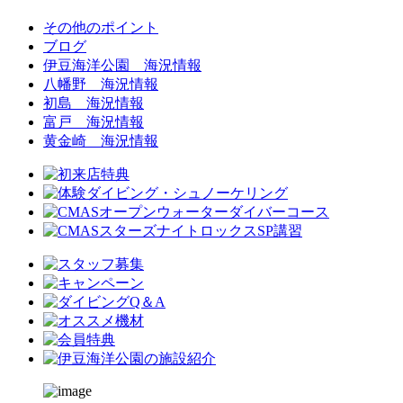
その他のポイント
ブログ
伊豆海洋公園 海況情報
八幡野 海況情報
初島 海況情報
富戸 海況情報
黄金崎 海況情報