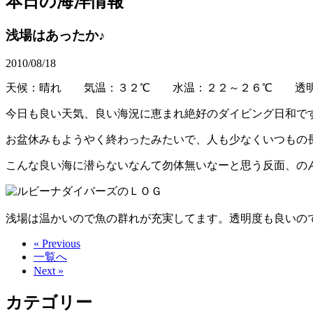
本日の海洋情報
浅場はあったか♪
2010/08/18
天候：晴れ 気温：３２℃ 水温：２２～２６℃ 透
今日も良い天気、良い海況に恵まれ絶好のダイビング日和で
お盆休みもようやく終わったみたいで、人も少なくいつもの
こんな良い海に潜らないなんて勿体無いなーと思う反面、の
浅場は温かいので魚の群れが充実してます。透明度も良いの
« Previous
一覧へ
Next »
カテゴリー