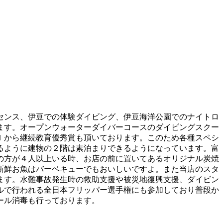
センス、伊豆での体験ダイビング、伊豆海洋公園でのナイトロ
ます。オープンウォーターダイバーコースのダイビングスクー
Ｉから継続教育優秀賞も頂いております。このため各種スペシ
るように建物の２階は素泊まりできるようになっています。富
の方が４人以上いる時、お店の前に置いてあるオリジナル炭焼
新鮮お魚はバーベキューでもおいしいですよ。また当店のスタ
ます。水難事故発生時の救助支援や被災地復興支援、ダイビン
ルで行われる全日本フリッパー選手権にも参加しており普段か
ール消毒も行っております。