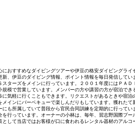
心におすすめなダイビングツアーや伊豆の格安ダイビングライ
更新、伊豆のダイビング情報、ポイント情報を毎日発信してい
Ｓスターズをメインに行っています。２００１年度にはＰＡＤ
小規模で営業しています。メンバーの方や講習の方が宿泊でき
歩に気軽に行くこともできます。リクエストがあるときや宿泊
をメインにバーベキューで楽しんだりもしています。獲れたて
ーにも所属していて普段から官民合同訓練を定期的に行ってい
全を行っています。オーナーの小林は、毎年、習志野国際プー
策として当店ではお客様が口に食われるレンタル器材のアルコ