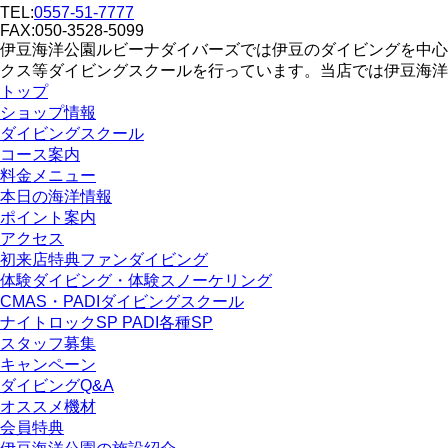
TEL:
0557-51-7777
FAX:050-3528-5099
伊豆海洋公園ルビーナダイバーズでは伊豆のダイビングを中心
クス等ダイビングスクールを行っています。当店では伊豆海洋
トップ
ショップ情報
ダイビングスクール
コース案内
料金メニュー
本日の海洋情報
ポイント案内
アクセス
初来店特典ファンダイビング
体験ダイビング・体験スノーケリング
CMAS・PADIダイビングスクール
ナイトロックSP PADI各種SP
スタッフ募集
キャンペーン
ダイビングQ&A
オススメ機材
会員特典