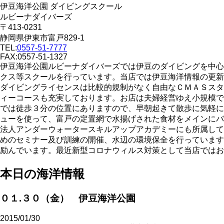
伊豆海洋公園 ダイビングスクール
ルビーナダイバーズ
〒413-0231
静岡県伊東市富戸829-1
TEL:
0557-51-7777
FAX:0557-51-1327
伊豆海洋公園ルビーナダイバーズでは伊豆のダイビングを中心
クス等スクールを行っています。当店では伊豆海洋情報の更新
ダイビングライセンスは比較的規制がなく自由なＣＭＡＳスタ
ィーコースも充実しております。お店は夫婦経営ゆえ小規模で
では徒歩３分の位置にありますので、早朝起きて散歩に気軽に
ューを使って、富戸の定置網で水揚げされた食材をメインにバ
法人アンダーウォータースキルアップアカデミーにも所属して
めのセミナー及び訓練の開催、水辺の環境保全を行っています
励んでいます。最近新型コロナウィルス対策として当店ではお
本日の海洋情報
０１.３０（金） 伊豆海洋公園
2015/01/30