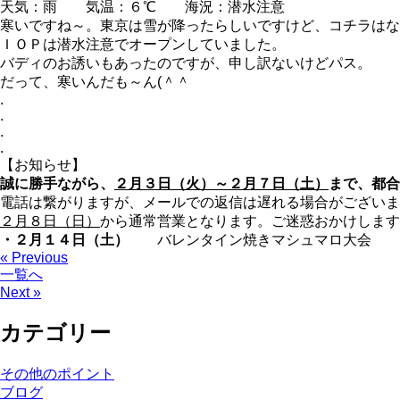
天気：雨 気温：６℃ 海況：潜水注意
寒いですね～。東京は雪が降ったらしいですけど、コチラはな
ＩＯＰは潜水注意でオープンしていました。
バディのお誘いもあったのですが、申し訳ないけどパス。
だって、寒いんだも～ん(＾＾ゞ
.
.
.
.
【お知らせ】
誠に勝手ながら、
２月３日（火）～２月７日（土）
まで、都合
電話は繋がりますが、メールでの返信は遅れる場合がございま
２月８日（日）
から通常営業となります。ご迷惑おかけします
・２月１４日（土）
バレンタイン焼きマシュマロ大会
« Previous
一覧へ
Next »
カテゴリー
その他のポイント
ブログ