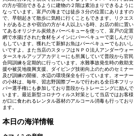
の方が宿泊できるように建物の２階は素泊まりできるように
なっています。富戸の海までは徒歩３分の位置にありますの
で、早朝起きて散歩に気軽に行くこともできます。リクエス
トがあるときや宿泊の方が４人以上いる時、お店の前に置い
てあるオリジナル炭焼きバーベキューを使って、富戸の定置
網で水揚げされた食材をメインにバーベキューで楽しんだり
もしています。獲れたて新鮮お魚はバーベキューでもおいし
いですよ。また当店のスタッフはＮＰＯ法人アンダーウォー
タースキルアップアカデミーにも所属していて普段から官民
合同訓練を定期的に行っています。水難事故発生時の救助支
援や被災地復興支援、ダイビング技術向上のためのセミナー
及び訓練の開催、水辺の環境保全を行っています。オーナー
の小林は、毎年、習志野国際プールで行われる全日本フリッ
パー選手権にも参加しており普段からトレーニングに励んで
います。最近新型コロナウィルス対策として当店ではお客様
が口に食われるレンタル器材のアルコール消毒も行っており
ます。
本日の海洋情報