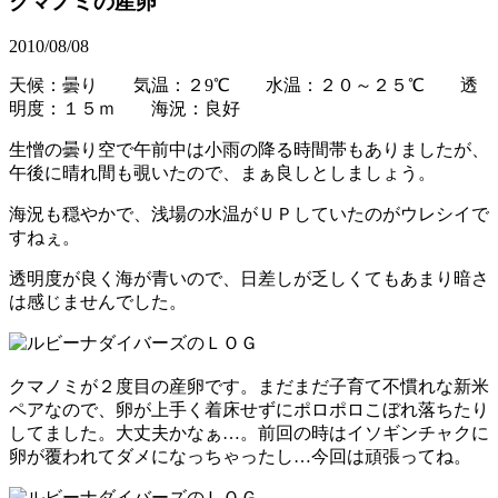
クマノミの産卵
2010/08/08
天候：曇り 気温：２9℃
水温：２０～２５
℃
透
明度：１５ｍ 海況：良好
生憎の曇り空で午前中は小雨の降る時間帯もありましたが、
午後に晴れ間も覗いたので、まぁ良しとしましょう。
海況も穏やかで、浅場の水温がＵＰしていたのがウレシイで
すねぇ。
透明度が良く海が青いので、日差しが乏しくてもあまり暗さ
は感じませんでした。
クマノミが２度目の産卵です。まだまだ子育て不慣れな新米
ペアなので、卵が上手く着床せずにポロポロこぼれ落ちたり
してました。大丈夫かなぁ…。前回の時はイソギンチャクに
卵が覆われてダメになっちゃったし…今回は頑張ってね。