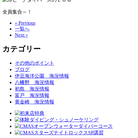
全員集合～！
« Previous
一覧へ
Next »
カテゴリー
その他のポイント
ブログ
伊豆海洋公園 海況情報
八幡野 海況情報
初島 海況情報
富戸 海況情報
黄金崎 海況情報