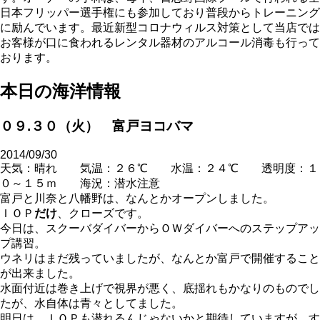
日本フリッパー選手権にも参加しており普段からトレーニング
に励んでいます。最近新型コロナウィルス対策として当店では
お客様が口に食われるレンタル器材のアルコール消毒も行って
おります。
本日の海洋情報
０９.３０（火） 富戸ヨコバマ
2014/09/30
天気：晴れ 気温：２６℃ 水温：２４℃ 透明度：１
０～１５ｍ 海況：潜水注意
富戸と川奈と八幡野は、なんとかオープンしました。
ＩＯＰ
だけ
、クローズです。
今日は、スクーバダイバーからＯＷダイバーへのステップアッ
プ講習。
ウネリはまだ残っていましたが、なんとか富戸で開催すること
が出来ました。
水面付近は巻き上げで視界が悪く、底揺れもかなりのものでし
たが、水自体は青々としてました。
明日は、ＩＯＰも潜れるんじゃないかと期待していますが、す