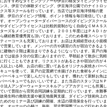
におすすめなダイビングツアーや伊豆の格安ダイビングライセ
ンス、伊豆での体験ダイビング、伊豆海洋公園でのナイトロッ
クス等スクールを行っています。当店では伊豆海洋情報の更
新、伊豆のダイビング情報、ポイント情報を毎日発信していま
す。オープンウォーターダイバーコースのダイビングスクール
やダイビングライセンスは比較的規制がなく自由なＣＭＡＳス
ターズをメインに行っています。２００１年度にはＰＡＤＩか
ら継続教育優秀賞も頂いております。このため各種スペシャリ
ティーコースも充実しております。お店は夫婦経営ゆえ小規模
で営業しています。メンバーの方や講習の方が宿泊できるよう
に建物の２階は素泊まりできるようになっています。富戸の海
までは徒歩３分の位置にありますので、早朝起きて散歩に気軽
に行くこともできます。リクエストがあるときや宿泊の方が４
人以上いる時、お店の前に置いてあるオリジナル炭焼きバーベ
キューを使って、富戸の定置網で水揚げされた食材をメインに
バーベキューで楽しんだりもしています。獲れたて新鮮お魚は
バーベキューでもおいしいですよ。また当店のスタッフはＮＰ
Ｏ法人アンダーウォータースキルアップアカデミーにも所属し
ていて普段から官民合同訓練を定期的に行っています。水難事
故発生時の救助支援や被災地復興支援、ダイビング技術向上の
ためのセミナー及び訓練の開催、水辺の環境保全を行っていま
す。オーナーの小林は、毎年、習志野国際プールで行われる全