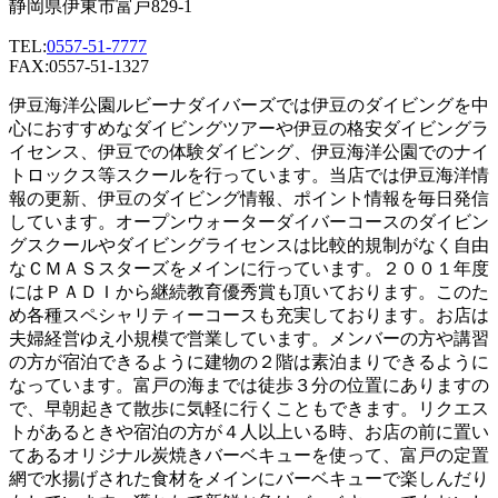
静岡県伊東市富戸829-1
TEL:
0557-51-7777
FAX:0557-51-1327
伊豆海洋公園ルビーナダイバーズでは伊豆のダイビングを中
心におすすめなダイビングツアーや伊豆の格安ダイビングラ
イセンス、伊豆での体験ダイビング、伊豆海洋公園でのナイ
トロックス等スクールを行っています。当店では伊豆海洋情
報の更新、伊豆のダイビング情報、ポイント情報を毎日発信
しています。オープンウォーターダイバーコースのダイビン
グスクールやダイビングライセンスは比較的規制がなく自由
なＣＭＡＳスターズをメインに行っています。２００１年度
にはＰＡＤＩから継続教育優秀賞も頂いております。このた
め各種スペシャリティーコースも充実しております。お店は
夫婦経営ゆえ小規模で営業しています。メンバーの方や講習
の方が宿泊できるように建物の２階は素泊まりできるように
なっています。富戸の海までは徒歩３分の位置にありますの
で、早朝起きて散歩に気軽に行くこともできます。リクエス
トがあるときや宿泊の方が４人以上いる時、お店の前に置い
てあるオリジナル炭焼きバーベキューを使って、富戸の定置
網で水揚げされた食材をメインにバーベキューで楽しんだり