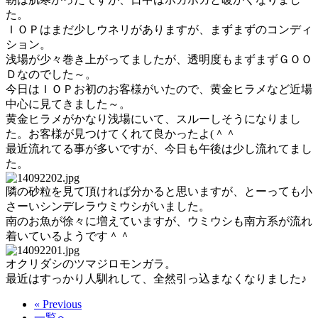
た。
ＩＯＰはまだ少しウネリがありますが、まずまずのコンディ
ション。
浅場が少々巻き上がってましたが、透明度もまずまずＧＯＯ
Ｄなのでした～。
今日はＩＯＰお初のお客様がいたので、黄金ヒラメなど近場
中心に見てきました～。
黄金ヒラメがかなり浅場にいて、スルーしそうになりまし
た。お客様が見つけてくれて良かったよ(＾＾ゞ
最近流れてる事が多いですが、今日も午後は少し流れてまし
た。
隣の砂粒を見て頂ければ分かると思いますが、とーっても小
さーいシンデレラウミウシがいました。
南のお魚が徐々に増えていますが、ウミウシも南方系が流れ
着いているようです＾＾
オクリダシのツマジロモンガラ。
最近はすっかり人馴れして、全然引っ込まなくなりました♪
« Previous
一覧へ