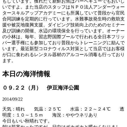
もしています。獲れたて新鮮お魚はバーベキューでもおいし
いですよ。また当店のスタッフはＮＰＯ法人アンダーウォー
タースキルアップアカデミーにも所属していて普段から官民
合同訓練を定期的に行っています。水難事故発生時の救助支
援や被災地復興支援、ダイビング技術向上のためのセミナー
及び訓練の開催、水辺の環境保全を行っています。オーナー
の小林は、毎年、習志野国際プールで行われる全日本フリッ
パー選手権にも参加しており普段からトレーニングに励んで
います。最近新型コロナウィルス対策として当店ではお客様
が口に食われるレンタル器材のアルコール消毒も行っており
ます。
本日の海洋情報
０９.２２（月） 伊豆海洋公園
2014/09/22
天気：晴れ 気温：２５℃ 水温：２２～２４℃ 透
明度：１０～１５ｍ 海況：ややウネリあり
今日もいい秋晴れです。
朝は肌寒かったですが、日中はポカポカと暖かくなりまし