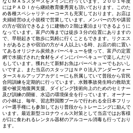
なＣＭＡＳスターズをメインに行っています。２００１年度
にはＰＡＤＩから継続教育優秀賞も頂いております。このた
め各種スペシャリティーコースも充実しております。お店は
夫婦経営ゆえ小規模で営業しています。メンバーの方や講習
の方が宿泊できるように建物の２階は素泊まりできるように
なっています。富戸の海までは徒歩３分の位置にありますの
で、早朝起きて散歩に気軽に行くこともできます。リクエス
トがあるときや宿泊の方が４人以上いる時、お店の前に置い
てあるオリジナル炭焼きバーベキューを使って、富戸の定置
網で水揚げされた食材をメインにバーベキューで楽しんだり
もしています。獲れたて新鮮お魚はバーベキューでもおいし
いですよ。また当店のスタッフはＮＰＯ法人アンダーウォー
タースキルアップアカデミーにも所属していて普段から官民
合同訓練を定期的に行っています。水難事故発生時の救助支
援や被災地復興支援、ダイビング技術向上のためのセミナー
及び訓練の開催、水辺の環境保全を行っています。オーナー
の小林は、毎年、習志野国際プールで行われる全日本フリッ
パー選手権にも参加しており普段からトレーニングに励んで
います。最近新型コロナウィルス対策として当店ではお客様
が口に食われるレンタル器材のアルコール消毒も行っており
ます。