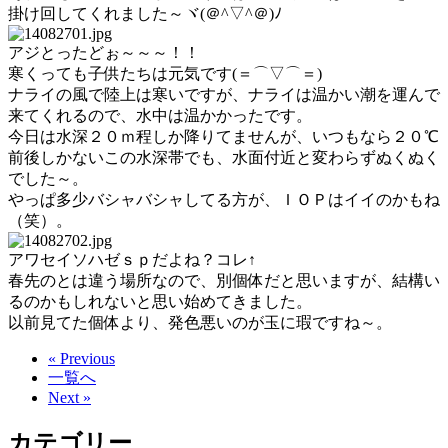
掛け回してくれました～ヾ(＠^▽^＠)ﾉ
アジとったどぉ～～～！！
寒くっても子供たちは元気です(＝⌒▽⌒＝)
ナライの風で陸上は寒いですが、ナライは温かい潮を運んで
来てくれるので、水中は温かかったです。
今日は水深２０ｍ程しか降りてませんが、いつもなら２０℃
前後しかないこの水深帯でも、水面付近と変わらずぬくぬく
でした～。
やっぱ多少バシャバシャしてる方が、ＩＯＰはイイのかもね
（笑）。
アワセイソハゼｓｐだよね？コレ↑
春先のとは違う場所なので、別個体だと思いますが、結構い
るのかもしれないと思い始めてきました。
以前見てた個体より、発色悪いのが玉に瑕ですね～。
« Previous
一覧へ
Next »
カテゴリー