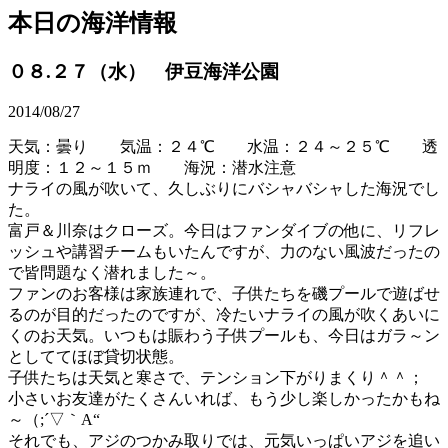
本日の海洋情報
０８.２７（水） 伊豆海洋公園
2014/08/27
天気：曇り 気温：２４℃ 水温：２４～２５℃ 透
明度：１２～１５ｍ 海況：潜水注意
ナライの風が吹いて、久しぶりにバシャバシャした海況でし
た。
富戸＆川奈はクローズ。今日はファンダイブの他に、リフレ
ッシュや講習チームもいたんですが、力のない風波だったの
で皆問題なく潜れました～。
ファンのお客様は家族連れで、子供たちを磯プールで遊ばせ
るのが目的だったのですが、冷たいナライの風が吹くあいに
くのお天気。いつもは賑わう子供プールも、今日はガラ～ン
としててほぼ貸切状態。
子供たちは天気と寒さで、テンション下がりまくり＾＾；
小さいお友達がたくさんいれば、もう少し楽しかったかもね
～（;´▽｀A“
それでも、アジのつかみ取りでは、元気いっぱいアジを追い