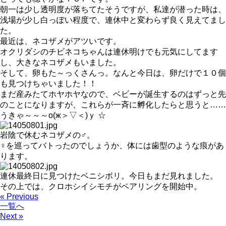
朝一は少し透明度が落ちてたそうですが、私達が潜った時は、
浅場が少し白っぽい程度で、連休中と変わらず良く見えてまし
た。
最近は、ネコザメがアツいです。
オクリダシのチビネコちゃんは連休明けでも元気にしてます
し、大きなネコザメもいました。
そして、卵もた～っくさんっ。なんと今日は、卵だけで１０個
も見つけちゃいました！！
まだ産みたてホヤホヤなので、ベビーが誕生するのはずっと先
のことになりますが、これらが一斉に孵化したらと思うと……
うきゃ～～～о(ж＞▽＜)ｙ ☆
岩陰で休むネコザメの♂。
♀を巡ってバトったのでしょうか、体には歯型のような痕があ
ります。
連休最終日に見つけたベニシボリ。今日もまだ見れました。
その上では、クロホシイシモチがペアリングを開始中。
« Previous
一覧へ
Next »