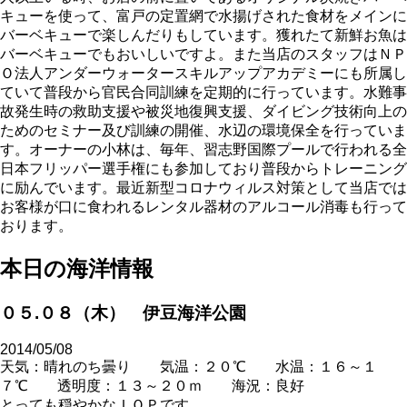
キューを使って、富戸の定置網で水揚げされた食材をメインに
バーベキューで楽しんだりもしています。獲れたて新鮮お魚は
バーベキューでもおいしいですよ。また当店のスタッフはＮＰ
Ｏ法人アンダーウォータースキルアップアカデミーにも所属し
ていて普段から官民合同訓練を定期的に行っています。水難事
故発生時の救助支援や被災地復興支援、ダイビング技術向上の
ためのセミナー及び訓練の開催、水辺の環境保全を行っていま
す。オーナーの小林は、毎年、習志野国際プールで行われる全
日本フリッパー選手権にも参加しており普段からトレーニング
に励んでいます。最近新型コロナウィルス対策として当店では
お客様が口に食われるレンタル器材のアルコール消毒も行って
おります。
本日の海洋情報
０５.０８（木） 伊豆海洋公園
2014/05/08
天気：晴れのち曇り 気温：２０℃ 水温：１６～１
７℃ 透明度：１３～２０ｍ 海況：良好
とっても穏やかなＩＯＰです。