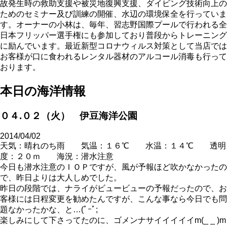
故発生時の救助支援や被災地復興支援、ダイビング技術向上の
ためのセミナー及び訓練の開催、水辺の環境保全を行っていま
す。オーナーの小林は、毎年、習志野国際プールで行われる全
日本フリッパー選手権にも参加しており普段からトレーニング
に励んでいます。最近新型コロナウィルス対策として当店では
お客様が口に食われるレンタル器材のアルコール消毒も行って
おります。
本日の海洋情報
０４.０２（火） 伊豆海洋公園
2014/04/02
天気：晴れのち雨 気温：１６℃ 水温：１４℃ 透明
度：２０ｍ 海況：潜水注意
今日も潜水注意のＩＯＰですが、風が予報ほど吹かなかったの
で、昨日よりは大人しめでした。
昨日の段階では、ナライがビュービューの予報だったので、お
客様には日程変更を勧めたんですが、こんな事なら今日でも問
題なかったかな、と…(ﾟｰﾟ;
楽しみにして下さってたのに、ゴメンナサイイイイイm(_ _ )m