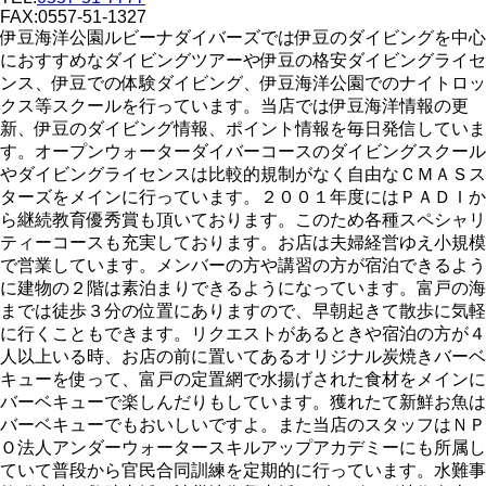
FAX:0557-51-1327
伊豆海洋公園ルビーナダイバーズでは伊豆のダイビングを中心
におすすめなダイビングツアーや伊豆の格安ダイビングライセ
ンス、伊豆での体験ダイビング、伊豆海洋公園でのナイトロッ
クス等スクールを行っています。当店では伊豆海洋情報の更
新、伊豆のダイビング情報、ポイント情報を毎日発信していま
す。オープンウォーターダイバーコースのダイビングスクール
やダイビングライセンスは比較的規制がなく自由なＣＭＡＳス
ターズをメインに行っています。２００１年度にはＰＡＤＩか
ら継続教育優秀賞も頂いております。このため各種スペシャリ
ティーコースも充実しております。お店は夫婦経営ゆえ小規模
で営業しています。メンバーの方や講習の方が宿泊できるよう
に建物の２階は素泊まりできるようになっています。富戸の海
までは徒歩３分の位置にありますので、早朝起きて散歩に気軽
に行くこともできます。リクエストがあるときや宿泊の方が４
人以上いる時、お店の前に置いてあるオリジナル炭焼きバーベ
キューを使って、富戸の定置網で水揚げされた食材をメインに
バーベキューで楽しんだりもしています。獲れたて新鮮お魚は
バーベキューでもおいしいですよ。また当店のスタッフはＮＰ
Ｏ法人アンダーウォータースキルアップアカデミーにも所属し
ていて普段から官民合同訓練を定期的に行っています。水難事