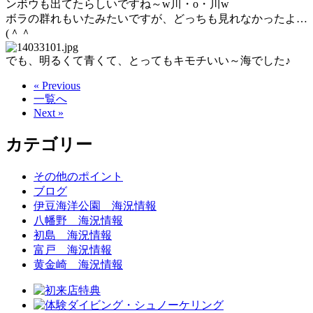
ンボウも出てたらしいですね～w川・o・川w
ボラの群れもいたみたいですが、どっちも見れなかったよ…
(＾＾ゞ
でも、明るくて青くて、とってもキモチいい～海でした♪
« Previous
一覧へ
Next »
カテゴリー
その他のポイント
ブログ
伊豆海洋公園 海況情報
八幡野 海況情報
初島 海況情報
富戸 海況情報
黄金崎 海況情報