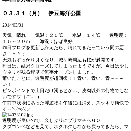
０３.３１（月） 伊豆海洋公園
2014/03/31
天気：晴れ 気温：２０℃ 水温：１４℃ 透明度：
１５～２０ｍ 海況：ほぼ良好
昨日ブログを更新し終えたら、晴れてきたっていう間の悪
さ…＾＾；
天気もすっかり良くなり、城ケ崎周辺も桜が満開です。
昨日は、結局クローズしてしまったようですが、今日は少し
ウネリが残る程度で無事オープンしました。
驚いたことに、透明度が超回復！！青い、青い、青～～～
い！
ピンポイントで土日だけ濁るとか…、皮肉以外の何物でもな
いですワ（-“”-；)
午前中浅場にあった浮遊物も午後には消え、スッキリ爽快で
すぅ＼(^o^)／
透明度が良いので、久しぶりにブリマチへＧＯ！
クダゴンベなどを見て、ホクホクしながら戻ってきたら、マ