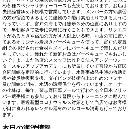
め各種スペシャリティーコースも充実しております。お店は
夫婦経営ゆえ小規模で営業しています。メンバーの方や講習
の方が宿泊できるように建物の２階は素泊まりできるように
なっています。富戸の海までは徒歩３分の位置にありますの
で、早朝起きて散歩に気軽に行くこともできます。リクエス
トがあるときや宿泊の方が４人以上いる時、お店の前に置い
てあるオリジナル炭焼きバーベキューを使って、富戸の定置
網で水揚げされた食材をメインにバーベキューで楽しんだり
もしています。獲れたて新鮮お魚はバーベキューでもおいし
いですよ。また当店のスタッフはＮＰＯ法人アンダーウォー
タースキルアップアカデミーにも所属していて普段から官民
合同訓練を定期的に行っています。水難事故発生時の救助支
援や被災地復興支援、ダイビング技術向上のためのセミナー
及び訓練の開催、水辺の環境保全を行っています。オーナー
の小林は、毎年、習志野国際プールで行われる全日本フリッ
パー選手権にも参加しており普段からトレーニングに励んで
います。最近新型コロナウィルス対策として当店ではお客様
が口に食われるレンタル器材のアルコール消毒も行っており
ます。
本日の海洋情報