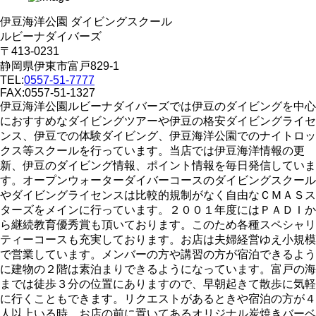
伊豆海洋公園 ダイビングスクール
ルビーナダイバーズ
〒413-0231
静岡県伊東市富戸829-1
TEL:
0557-51-7777
FAX:0557-51-1327
伊豆海洋公園ルビーナダイバーズでは伊豆のダイビングを中心
におすすめなダイビングツアーや伊豆の格安ダイビングライセ
ンス、伊豆での体験ダイビング、伊豆海洋公園でのナイトロッ
クス等スクールを行っています。当店では伊豆海洋情報の更
新、伊豆のダイビング情報、ポイント情報を毎日発信していま
す。オープンウォーターダイバーコースのダイビングスクール
やダイビングライセンスは比較的規制がなく自由なＣＭＡＳス
ターズをメインに行っています。２００１年度にはＰＡＤＩか
ら継続教育優秀賞も頂いております。このため各種スペシャリ
ティーコースも充実しております。お店は夫婦経営ゆえ小規模
で営業しています。メンバーの方や講習の方が宿泊できるよう
に建物の２階は素泊まりできるようになっています。富戸の海
までは徒歩３分の位置にありますので、早朝起きて散歩に気軽
に行くこともできます。リクエストがあるときや宿泊の方が４
人以上いる時、お店の前に置いてあるオリジナル炭焼きバーベ