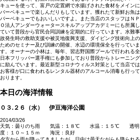
キューを使って、富戸の定置網で水揚げされた食材をメインに
バーベキューで楽しんだりもしています。獲れたて新鮮お魚は
バーベキューでもおいしいですよ。また当店のスタッフはＮＰ
Ｏ法人アンダーウォータースキルアップアカデミーにも所属し
ていて普段から官民合同訓練を定期的に行っています。水難事
故発生時の救助支援や被災地復興支援、ダイビング技術向上の
ためのセミナー及び訓練の開催、水辺の環境保全を行っていま
す。オーナーの小林は、毎年、習志野国際プールで行われる全
日本フリッパー選手権にも参加しており普段からトレーニング
に励んでいます。最近新型コロナウィルス対策として当店では
お客様が口に食われるレンタル器材のアルコール消毒も行って
おります。
本日の海洋情報
０３.２６（水） 伊豆海洋公園
2014/03/26
天気：曇りのち雨 気温：１８℃ 水温：１５℃ 透明
度：１０～１５ｍ 海況：良好
夕方から雨が降ってきましたが、日中は曇天ながらも降られる