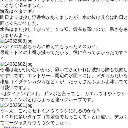
ことなく済みました。
海況はベタナギ♪
昨日よりは少し浮遊物がありましたが、水の抜け具合は昨日と
同じくらいでした。
水温はまた少し上がって、１５℃。気温も高いので、寒さを感
じませんよ～。
バディのなおちゃんに教えてもらったミスガイ。
最近トトメの出番が減ってたから、役に立ってよかったです＾
＾
今週は潮が引かないから、凪いでさえいれば波打ち際も観察し
やすいです。エントリー口周辺の水面下には、メダカみたいな
稚魚（イダテンカジカなど）が、たっくさんふよふよ泳いでて
可愛いですよ。
↑はダイナンギンポ。ギンポと言っても、カエルウオやトウシ
マコケギンポとはちょっと違うグループです。
う～ん、これもセトミノウミウシになるのかな？
ＩＯＰに多いタイプ（青紫色でちっこくて）とは違い、デカく
てゴージャスなウミウシでした～。