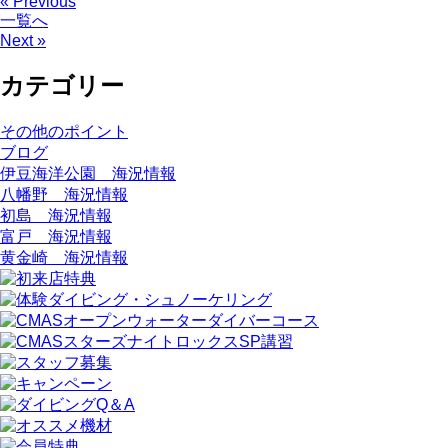
« Previous
一覧へ
Next »
カテゴリー
その他のポイント
ブログ
伊豆海洋公園 海況情報
八幡野 海況情報
初島 海況情報
富戸 海況情報
黄金崎 海況情報