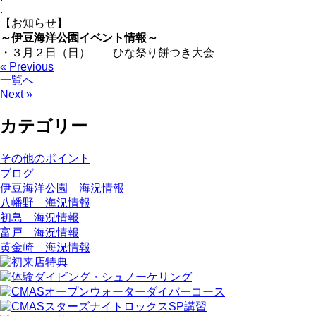
.
【お知らせ】
～伊豆海洋公園イベント情報～
・３月２日（日） ひな祭り餅つき大会
« Previous
一覧へ
Next »
カテゴリー
その他のポイント
ブログ
伊豆海洋公園 海況情報
八幡野 海況情報
初島 海況情報
富戸 海況情報
黄金崎 海況情報