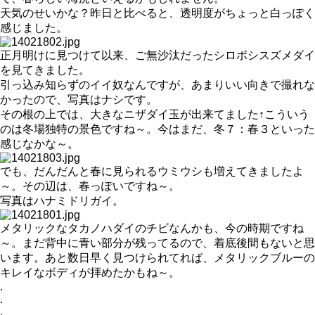
天気のせいかな？昨日と比べると、透明度がちょっと白っぽく
感じました。
正月明けに見つけて以来、ご無沙汰だったシロボシスズメダイ
を見てきました。
引っ込み知らずのイイ奴なんですが、あまりいい向きで撮れな
かったので、写真はナシです。
その根の上では、大きなニザダイ玉が出来てました↑こういう
のは冬場独特の景色ですね～。今はまだ、冬７：春３といった
感じなかな～。
でも、だんだんと春に見られるウミウシも増えてきましたよ
～。その辺は、春っぽいですね～。
写真はハナミドリガイ。
メタリックなタカノハダイのチビなんかも、今の時期ですね
～。まだ背中に青い部分が残ってるので、着底後間もないと思
います。あと数日早く見つけられてれば、メタリックブルーの
キレイなボディが拝めたかもね～。
.
.
.