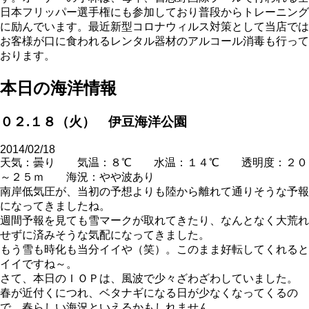
日本フリッパー選手権にも参加しており普段からトレーニング
に励んでいます。最近新型コロナウィルス対策として当店では
お客様が口に食われるレンタル器材のアルコール消毒も行って
おります。
本日の海洋情報
０２.１８（火） 伊豆海洋公園
2014/02/18
天気：曇り 気温：８℃ 水温：１４℃ 透明度：２０
～２５ｍ 海況：やや波あり
南岸低気圧が、当初の予想よりも陸から離れて通りそうな予報
になってきましたね。
週間予報を見ても雪マークが取れてきたり、なんとなく大荒れ
せずに済みそうな気配になってきました。
もう雪も時化も当分イイや（笑）。このまま好転してくれると
イイですね～。
さて、本日のＩＯＰは、風波で少々ざわざわしていました。
春が近付くにつれ、ベタナギになる日が少なくなってくるの
で、春らしい海況といえるかもしれません。