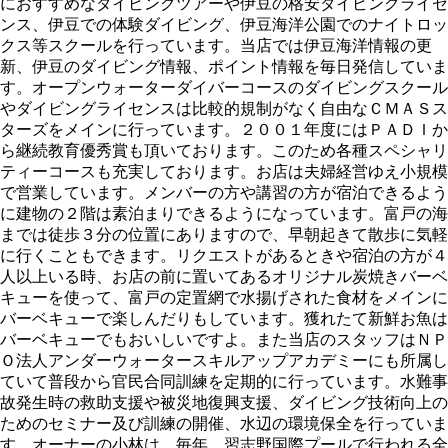
におすすめなダイビングツアーや伊豆の格安ダイビングライセ
ンス、伊豆での体験ダイビング、伊豆海洋公園でのナイトロッ
クス等スクールを行っています。当店では伊豆海洋情報の更
新、伊豆のダイビング情報、ポイント情報を毎日発信していま
す。オープンウォーターダイバーコースのダイビングスクール
やダイビングライセンスは比較的規制がなく自由なＣＭＡＳス
ターズをメインに行っています。２００１年度にはＰＡＤＩか
ら継続教育優秀賞も頂いております。このため各種スペシャリ
ティーコースも充実しております。お店は夫婦経営ゆえ小規模
で営業しています。メンバーの方や講習の方が宿泊できるよう
に建物の２階は素泊まりできるようになっています。富戸の海
までは徒歩３分の位置にありますので、早朝起きて散歩に気軽
に行くこともできます。リクエストがあるときや宿泊の方が４
人以上いる時、お店の前に置いてあるオリジナル炭焼きバーベ
キューを使って、富戸の定置網で水揚げされた食材をメインに
バーベキューで楽しんだりもしています。獲れたて新鮮お魚は
バーベキューでもおいしいですよ。また当店のスタッフはＮＰ
Ｏ法人アンダーウォータースキルアップアカデミーにも所属し
ていて普段から官民合同訓練を定期的に行っています。水難事
故発生時の救助支援や被災地復興支援、ダイビング技術向上の
ためのセミナー及び訓練の開催、水辺の環境保全を行っていま
す。オーナーの小林は、毎年、習志野国際プールで行われる全