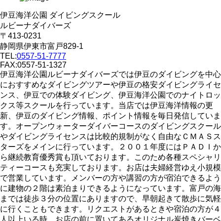
伊豆海洋公園 ダイビングスクール
ルビーナダイバーズ
〒413-0231
静岡県伊東市富戸829-1
TEL:
0557-51-7777
FAX:0557-51-1327
伊豆海洋公園ルビーナダイバーズでは伊豆のダイビングを中心
におすすめなダイビングツアーや伊豆の格安ダイビングライセ
ンス、伊豆での体験ダイビング、伊豆海洋公園でのナイトロッ
クス等スクールを行っています。当店では伊豆海洋情報の更
新、伊豆のダイビング情報、ポイント情報を毎日発信していま
す。オープンウォーターダイバーコースのダイビングスクール
やダイビングライセンスは比較的規制がなく自由なＣＭＡＳス
ターズをメインに行っています。２００１年度にはＰＡＤＩか
ら継続教育優秀賞も頂いております。このため各種スペシャリ
ティーコースも充実しております。お店は夫婦経営ゆえ小規模
で営業しています。メンバーの方や講習の方が宿泊できるよう
に建物の２階は素泊まりできるようになっています。富戸の海
までは徒歩３分の位置にありますので、早朝起きて散歩に気軽
に行くこともできます。リクエストがあるときや宿泊の方が４
人以上いる時、お店の前に置いてあるオリジナル炭焼きバーベ