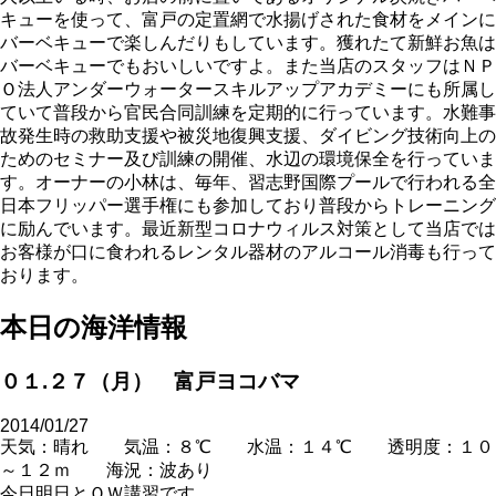
キューを使って、富戸の定置網で水揚げされた食材をメインに
バーベキューで楽しんだりもしています。獲れたて新鮮お魚は
バーベキューでもおいしいですよ。また当店のスタッフはＮＰ
Ｏ法人アンダーウォータースキルアップアカデミーにも所属し
ていて普段から官民合同訓練を定期的に行っています。水難事
故発生時の救助支援や被災地復興支援、ダイビング技術向上の
ためのセミナー及び訓練の開催、水辺の環境保全を行っていま
す。オーナーの小林は、毎年、習志野国際プールで行われる全
日本フリッパー選手権にも参加しており普段からトレーニング
に励んでいます。最近新型コロナウィルス対策として当店では
お客様が口に食われるレンタル器材のアルコール消毒も行って
おります。
本日の海洋情報
０１.２７（月） 富戸ヨコバマ
2014/01/27
天気：晴れ 気温：８℃ 水温：１４℃ 透明度：１０
～１２ｍ 海況：波あり
今日明日とＯＷ講習です。