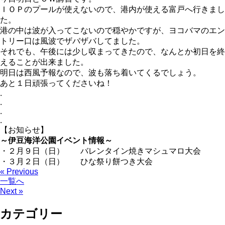
ＩＯＰのプールが使えないので、港内が使える富戸へ行きまし
た。
港の中は波が入ってこないので穏やかですが、ヨコバマのエン
トリー口は風波でザバザバしてました。
それでも、午後には少し収まってきたので、なんとか初日を終
えることが出来ました。
明日は西風予報なので、波も落ち着いてくるでしょう。
あと１日頑張ってくださいね！
.
.
.
.
【お知らせ】
～伊豆海洋公園イベント情報～
・２月９日（日） バレンタイン焼きマシュマロ大会
・３月２日（日） ひな祭り餅つき大会
« Previous
一覧へ
Next »
カテゴリー