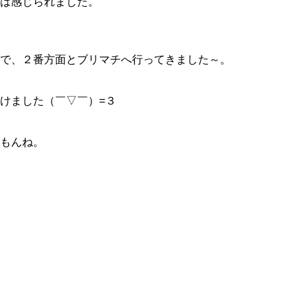
は感じられました。
で、２番方面とブリマチへ行ってきました～。
けました（￣▽￣）=３
もんね。