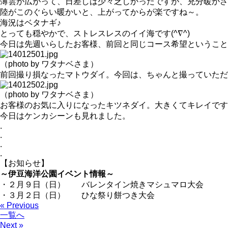
薄雲が広がって、日差しは少々乏しかったですが、充分暖かさ
陸がこのぐらい暖かいと、上がってからが楽ですね～。
海況はベタナギ♪
とっても穏やかで、ストレスレスのイイ海です(^∇^)
今日は先週いらしたお客様、前回と同じコース希望ということ
（photo by ワタナベさま）
前回撮り損なったマトウダイ。今回は、ちゃんと撮っていただ
（photo by ワタナベさま）
お客様のお気に入りになったキツネダイ。大きくてキレイです
今日はケンカシーンも見れました。
.
.
.
.
【お知らせ】
～伊豆海洋公園イベント情報～
・２月９日（日） バレンタイン焼きマシュマロ大会
・３月２日（日） ひな祭り餅つき大会
« Previous
一覧へ
Next »