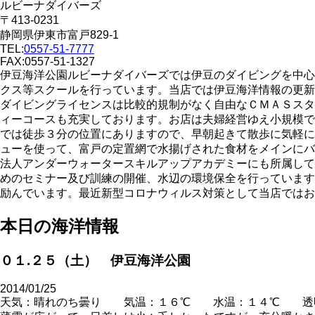
ルビーナダイバーズ
〒413-0231
静岡県伊東市富戸829-1
TEL:
0557-51-7777
FAX:0557-51-1327
伊豆海洋公園ルビーナダイバーズでは伊豆のダイビングを中心
クス等スクールを行っています。当店では伊豆海洋情報の更新
ダイビングライセンスは比較的規制がなく自由なＣＭＡＳスタ
ィーコースも充実しております。お店は夫婦経営ゆえ小規模で
では徒歩３分の位置にありますので、早朝起きて散歩に気軽に
ューを使って、富戸の定置網で水揚げされた食材をメインにバ
法人アンダーウォータースキルアップアカデミーにも所属して
めのセミナー及び訓練の開催、水辺の環境保全を行っています
励んでいます。最近新型コロナウィルス対策として当店ではお
本日の海洋情報
０１.２５（土） 伊豆海洋公園
2014/01/25
天気：晴れのち曇り 気温：１６℃ 水温：１４℃ 透