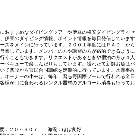
におすすめなダイビングツアーや伊豆の格安ダイビングライセ
、伊豆のダイビング情報、ポイント情報を毎日発信しています
ーズをメインに行っています。２００１年度にはＰＡＤＩから
営業しています。メンバーの方や講習の方が宿泊できるように
行くこともできます。リクエストがあるときや宿泊の方が４人
ーベキューで楽しんだりもしています。獲れたて新鮮お魚はバ
いて普段から官民合同訓練を定期的に行っています。水難事故
。オーナーの小林は、毎年、習志野国際プールで行われる全日
客様が口に食われるレンタル器材のアルコール消毒も行ってお
度：２０～３０ｍ 海況：ほぼ良好