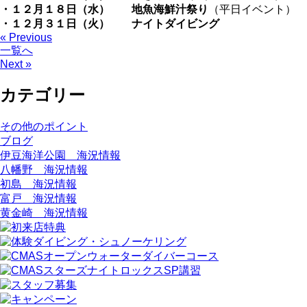
・１２月１８日（水）
地魚海鮮汁祭り
（平日イベント）
・１２月３１日（火）
ナイトダイビング
« Previous
一覧へ
Next »
カテゴリー
その他のポイント
ブログ
伊豆海洋公園 海況情報
八幡野 海況情報
初島 海況情報
富戸 海況情報
黄金崎 海況情報