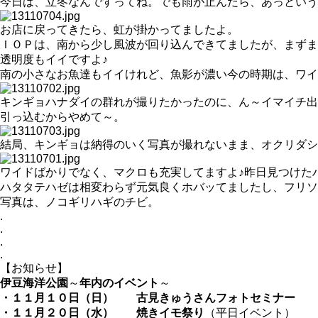
今日は、立冬なんですってね。でも雨が止んだら、あっという
お店に戻ってきたら、虹が掛かってましたよ。
ＩＯＰは、南から少し風波が回り込んできてましたが、まずま
透明度もイイですよ♪
南の小さなお魚達もイイけれど、魚影が濃い今の時期は、ワイ
キンギョハナダイの群れが撮りたかったのに、ん～イマイチ出
引っ込むからやめて～。
結局、キンギョは納得のいく写真が撮れないまま、オクリダシ
ワイドばかりでなく、マクロも充実してますよ♪昨日見つけた
ハタタテハゼは相変わらず元気良くホバッてましたし、フリソ
写真は、ノコギリハギのチビ。
.
.
.
.
【お知らせ】
伊豆海洋公園
～
年内のイベント
～
・１１月１０日（日）
古見きゅうさんフォトセミナー
・１１月２０日（水）
焼きイモ祭り
（平日イベント）