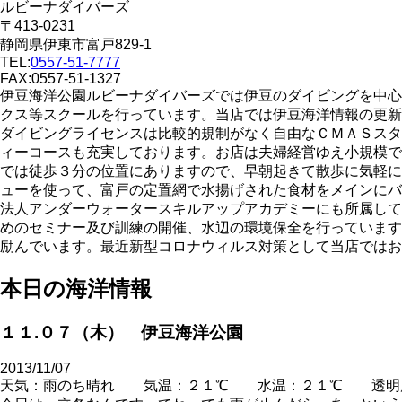
ルビーナダイバーズ
〒413-0231
静岡県伊東市富戸829-1
TEL:
0557-51-7777
FAX:0557-51-1327
伊豆海洋公園ルビーナダイバーズでは伊豆のダイビングを中心
クス等スクールを行っています。当店では伊豆海洋情報の更新
ダイビングライセンスは比較的規制がなく自由なＣＭＡＳスタ
ィーコースも充実しております。お店は夫婦経営ゆえ小規模で
では徒歩３分の位置にありますので、早朝起きて散歩に気軽に
ューを使って、富戸の定置網で水揚げされた食材をメインにバ
法人アンダーウォータースキルアップアカデミーにも所属して
めのセミナー及び訓練の開催、水辺の環境保全を行っています
励んでいます。最近新型コロナウィルス対策として当店ではお
本日の海洋情報
１１.０７（木） 伊豆海洋公園
2013/11/07
天気：雨のち晴れ 気温：２１℃ 水温：２１℃ 透明