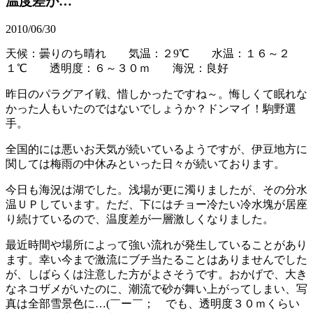
温度差が…
2010/06/30
天候：曇りのち晴れ 気温：２9℃
水温：１６～２
１
℃
透明度：６～３０ｍ 海況：良好
昨日のパラグアイ戦、惜しかったですね～。悔しくて眠れな
かった人もいたのではないでしょうか？ドンマイ！駒野選
手。
全国的には悪いお天気が続いているようですが、伊豆地方に
関しては梅雨の中休みといった日々が続いております。
今日も海況は湖でした。浅場が更に濁りましたが、その分水
温ＵＰしています。ただ、下にはチョー冷たい冷水塊が居座
り続けているので、温度差が一層激しくなりました。
最近時間や場所によって強い流れが発生していることがあり
ます。幸い今まで激流にブチ当たることはありませんでした
が、しばらくは注意した方がよさそうです。おかげで、大き
なネコザメがいたのに、潮流で砂が舞い上がってしまい、写
真は全部雪景色に…(￣ー￣； でも、透明度３０ｍくらい