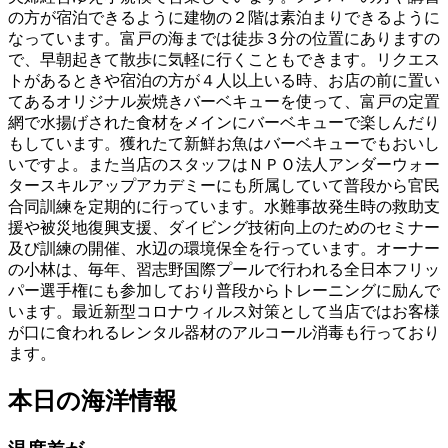
の方が宿泊できるように建物の２階は素泊まりできるように
なっています。富戸の海までは徒歩３分の位置にありますの
で、早朝起きて散歩に気軽に行くこともできます。リクエス
トがあるときや宿泊の方が４人以上いる時、お店の前に置い
てあるオリジナル炭焼きバーベキューを使って、富戸の定置
網で水揚げされた食材をメインにバーベキューで楽しんだり
もしています。獲れたて新鮮お魚はバーベキューでもおいし
いですよ。また当店のスタッフはＮＰＯ法人アンダーウォー
タースキルアップアカデミーにも所属していて普段から官民
合同訓練を定期的に行っています。水難事故発生時の救助支
援や被災地復興支援、ダイビング技術向上のためのセミナー
及び訓練の開催、水辺の環境保全を行っています。オーナー
の小林は、毎年、習志野国際プールで行われる全日本フリッ
パー選手権にも参加しており普段からトレーニングに励んで
います。最近新型コロナウィルス対策として当店ではお客様
が口に食われるレンタル器材のアルコール消毒も行っており
ます。
本日の海洋情報