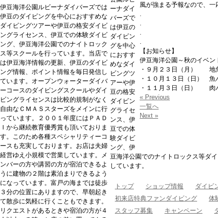
風が強まる予報なので、一
伊豆海洋公園ルビーナダイバーズでは
ーナダイ
.
伊豆のダイビングを中心におすすめな
バーズで
.
ダイビングツアーや伊豆の格安ダイビ
は伊豆の
.
ングライセンス、伊豆での体験ダイビ
ダイビン
.
ング、伊豆海洋公園でのナイトロック
グを中心
【お知らせ】
ス等スクールを行っています。当店で
におすす
伊豆海洋公園～秋のイベン
は伊豆海洋情報の更新、伊豆のダイビ
めなダイ
・９月２３日（月）
地
ング情報、ポイント情報を毎日発信し
ビングツ
・１０月１３日（日）
魚
ています。オープンウォーターダイバ
アーや伊
・１１月３日（日）
肉
ーコースのダイビングスクールやダイ
豆の格安
« Previous
ビングライセンスは比較的規制がなく
ダイビン
一覧へ
自由なＣＭＡＳスターズをメインに行
グライセ
Next »
っています。２００１年度にはＰＡＤ
ンス、伊
Ｉから継続教育優秀賞も頂いておりま
豆での体
す。このため各種スペシャリティーコ
験ダイビ
ースも充実しております。お店は夫婦
ング、伊
経営ゆえ小規模で営業しています。メ
豆海洋公園でのナイトロックス等ダイ
ンバーの方や講習の方が宿泊できるよ
しています。
うに建物の２階は素泊まりできるよう
になっています。富戸の海までは徒歩
トップ
ショップ情報
ダイビ
３分の位置にありますので、早朝起き
初来店特典ファンダイビング
体
て散歩に気軽に行くこともできます。
リクエストがあるときや宿泊の方が４
スタッフ募集
キャンペーン