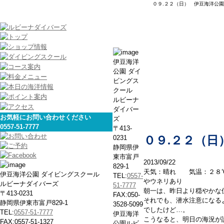
０９.２２（日） 伊豆海洋公園
本日の海
伊豆海洋
公園 ダイ
ビングス
クール
ルビーナ
ダイバー
お気軽にお問い合わせください
ズ
0557-51-7777
〒413-
0231
０９.２２（日
静岡県伊
東市富戸
2013/09/22
829-1
天気：晴れ 気温：２８
伊豆海洋公園 ダイビングスクール
TEL:
0557-
やウネリあり
ルビーナダイバーズ
51-7777
朝一は、昨日より穏やかな
〒413-0231
FAX:050-
それでも、潜水注意になる
静岡県伊東市富戸829-1
3528-5099
でしたけど…。
TEL:
0557-51-7777
伊豆海洋
こうなると、明日の海況が
FAX:0557-51-1327
公園ルビ