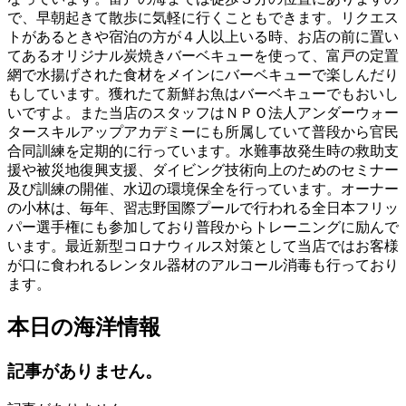
で、早朝起きて散歩に気軽に行くこともできます。リクエス
トがあるときや宿泊の方が４人以上いる時、お店の前に置い
てあるオリジナル炭焼きバーベキューを使って、富戸の定置
網で水揚げされた食材をメインにバーベキューで楽しんだり
もしています。獲れたて新鮮お魚はバーベキューでもおいし
いですよ。また当店のスタッフはＮＰＯ法人アンダーウォー
タースキルアップアカデミーにも所属していて普段から官民
合同訓練を定期的に行っています。水難事故発生時の救助支
援や被災地復興支援、ダイビング技術向上のためのセミナー
及び訓練の開催、水辺の環境保全を行っています。オーナー
の小林は、毎年、習志野国際プールで行われる全日本フリッ
パー選手権にも参加しており普段からトレーニングに励んで
います。最近新型コロナウィルス対策として当店ではお客様
が口に食われるレンタル器材のアルコール消毒も行っており
ます。
本日の海洋情報
記事がありません。