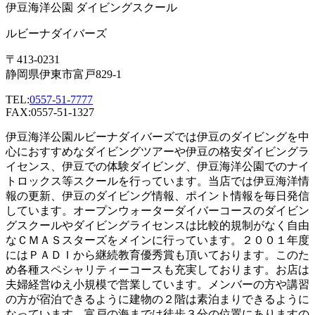
伊豆海洋公園 ダイビングスクール
ルビーナダイバーズ
〒413-0231
静岡県伊東市富戸829-1
TEL:
0557-51-7777
FAX:0557-51-1327
伊豆海洋公園ルビーナダイバーズでは伊豆のダイビングを中
心におすすめなダイビングツアーや伊豆の格安ダイビングラ
イセンス、伊豆での体験ダイビング、伊豆海洋公園でのナイ
トロックス等スクールを行っています。当店では伊豆海洋情
報の更新、伊豆のダイビング情報、ポイント情報を毎日発信
しています。オープンウォーターダイバーコースのダイビン
グスクールやダイビングライセンスは比較的規制がなく自由
なＣＭＡＳスターズをメインに行っています。２００１年度
にはＰＡＤＩから継続教育優秀賞も頂いております。このた
め各種スペシャリティーコースも充実しております。お店は
夫婦経営ゆえ小規模で営業しています。メンバーの方や講習
の方が宿泊できるように建物の２階は素泊まりできるように
なっています。富戸の海までは徒歩３分の位置にありますの