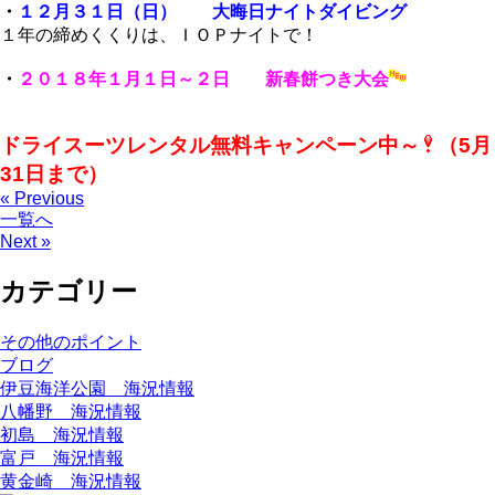
・
１２月３１日（日） 大晦日ナイトダイビング
１年の締めくくりは、ＩＯＰナイトで！
・
２０１８年１月１日～２日 新春餅つき大会
ドライスーツレンタル無料キャンペーン中～
（5月
31日まで）
« Previous
一覧へ
Next »
カテゴリー
その他のポイント
ブログ
伊豆海洋公園 海況情報
八幡野 海況情報
初島 海況情報
富戸 海況情報
黄金崎 海況情報