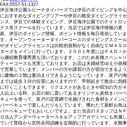
FAX:0557-51-1327
伊豆海洋公園ルビーナダイバーズでは伊豆のダイビングを中心
におすすめなダイビングツアーや伊豆の格安ダイビングライセ
ンス、伊豆での体験ダイビング、伊豆海洋公園でのナイトロッ
クス等スクールを行っています。当店では伊豆海洋情報の更
新、伊豆のダイビング情報、ポイント情報を毎日発信していま
す。オープンウォーターダイバーコースのダイビングスクール
やダイビングライセンスは比較的規制がなく自由なＣＭＡＳス
ターズをメインに行っています。２００１年度にはＰＡＤＩか
ら継続教育優秀賞も頂いております。このため各種スペシャリ
ティーコースも充実しております。お店は夫婦経営ゆえ小規模
で営業しています。メンバーの方や講習の方が宿泊できるよう
に建物の２階は素泊まりできるようになっています。富戸の海
までは徒歩３分の位置にありますので、早朝起きて散歩に気軽
に行くこともできます。リクエストがあるときや宿泊の方が４
人以上いる時、お店の前に置いてあるオリジナル炭焼きバーベ
キューを使って、富戸の定置網で水揚げされた食材をメインに
バーベキューで楽しんだりもしています。獲れたて新鮮お魚は
バーベキューでもおいしいですよ。また当店のスタッフはＮＰ
Ｏ法人アンダーウォータースキルアップアカデミーにも所属し
ていて普段から官民合同訓練を定期的に行っています。水難事