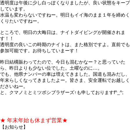
透明度は午後に少し白っぽくなりましたが、良い状態をキープ
しています。
水温も変わらないですねー。明日もイイ海のまま１年を締めく
くりたいですねー。
ところで、明日の大晦日は、ナイトダイビングが開催されま
す！！
透明度の良いこの時期のナイトは、また格別ですよ。直前でも
参加可能です。お待ちしていまーす！
昨日結構賑わってたので、今日も混むかなー？と思っていた
ら、昨日よりも少ない位でした。土曜なのに…。
でも、他県ナンバーの車は増えてきました。国道も混みだし、
年末らしくなってきましたよー。皆さま、安全運転でお越しく
ださいねー。
と、クマノミとミツボシブラザーズ↑も申しておりますf^_^;
★ 年末年始も休まず営業★
【お知らせ】