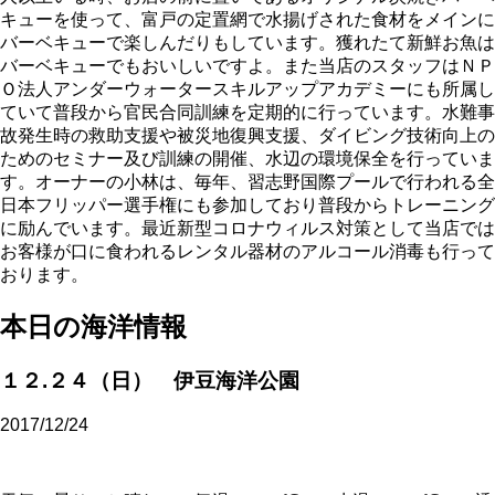
キューを使って、富戸の定置網で水揚げされた食材をメインに
バーベキューで楽しんだりもしています。獲れたて新鮮お魚は
バーベキューでもおいしいですよ。また当店のスタッフはＮＰ
Ｏ法人アンダーウォータースキルアップアカデミーにも所属し
ていて普段から官民合同訓練を定期的に行っています。水難事
故発生時の救助支援や被災地復興支援、ダイビング技術向上の
ためのセミナー及び訓練の開催、水辺の環境保全を行っていま
す。オーナーの小林は、毎年、習志野国際プールで行われる全
日本フリッパー選手権にも参加しており普段からトレーニング
に励んでいます。最近新型コロナウィルス対策として当店では
お客様が口に食われるレンタル器材のアルコール消毒も行って
おります。
本日の海洋情報
１２.２４（日） 伊豆海洋公園
2017/12/24