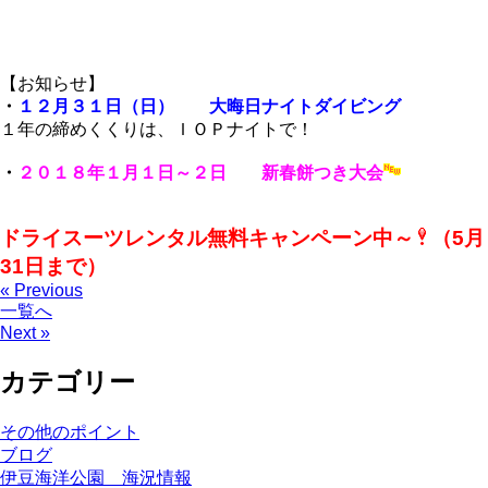
【お知らせ】
・
１２月３１日（日） 大晦日ナイトダイビング
１年の締めくくりは、ＩＯＰナイトで！
・
２０１８年１月１日～２日 新春餅つき大会
ドライスーツレンタル無料キャンペーン中～
（5月
31日まで）
« Previous
一覧へ
Next »
カテゴリー
その他のポイント
ブログ
伊豆海洋公園 海況情報