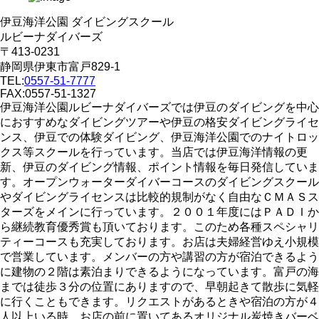
伊豆海洋公園 ダイビングスクール
ルビーナダイバーズ
〒413-0231
静岡県伊東市富戸829-1
TEL:
0557-51-7777
FAX:0557-51-1327
伊豆海洋公園ルビーナダイバーズでは伊豆のダイビングを中心
におすすめなダイビングツアーや伊豆の格安ダイビングライセ
ンス、伊豆での体験ダイビング、伊豆海洋公園でのナイトロッ
クス等スクールを行っています。当店では伊豆海洋情報の更
新、伊豆のダイビング情報、ポイント情報を毎日発信していま
す。オープンウォーターダイバーコースのダイビングスクール
やダイビングライセンスは比較的規制がなく自由なＣＭＡＳス
ターズをメインに行っています。２００１年度にはＰＡＤＩか
ら継続教育優秀賞も頂いております。このため各種スペシャリ
ティーコースも充実しております。お店は夫婦経営ゆえ小規模
で営業しています。メンバーの方や講習の方が宿泊できるよう
に建物の２階は素泊まりできるようになっています。富戸の海
までは徒歩３分の位置にありますので、早朝起きて散歩に気軽
に行くこともできます。リクエストがあるときや宿泊の方が４
人以上いる時、お店の前に置いてあるオリジナル炭焼きバーベ