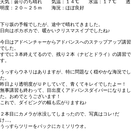
天気：曇りのち晴れ 気温：１４℃ 水温：１７℃ 透
明度：２０～２５ｍ 海況：ほぼ良好
下り坂の予報でしたが、途中で晴れてきました。
日向はポカポカで、暖かいクリスマスイブでしたね♪
今日はアドベンチャーからアドバンスへのステップアップ講習
でした。
すでに３本終えてるので、残り２本（ナビとドライ）の講習で
す。
うっすらウネリはありますが、特に問題なく穏やかな海況でし
た。
昨日より透明度がＵＰしていて、青くてキレイでしたよー！
無事講習も終わって、目出度くアドバンスダイバーになりまし
た。おめでとうございます！
これで、ダイビングの幅も広がりますね♪
２本目にカメラが水没してしまったので、写真はコレ↑だ
け…。
うっすらツリーをバックにカミソリウオ。