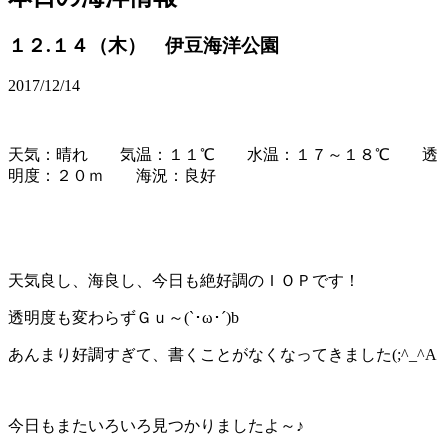
１２.１４（木） 伊豆海洋公園
2017/12/14
天気：晴れ 気温：１１℃ 水温：１７～１８℃ 透
明度：２０ｍ 海況：良好
天気良し、海良し、今日も絶好調のＩＯＰです！
透明度も変わらずＧｕ～(`･ω･´)b
あんまり好調すぎて、書くことがなくなってきました(;^_^A
今日もまたいろいろ見つかりましたよ～♪