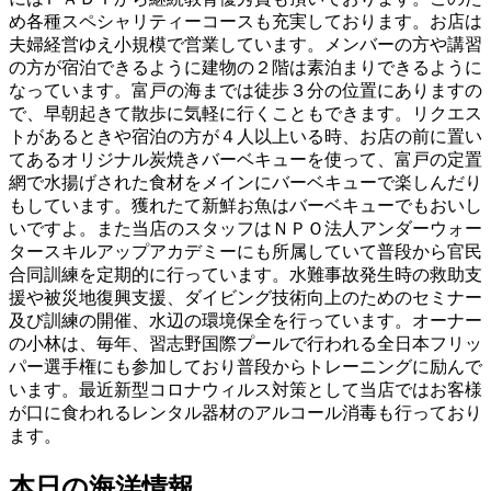
め各種スペシャリティーコースも充実しております。お店は
夫婦経営ゆえ小規模で営業しています。メンバーの方や講習
の方が宿泊できるように建物の２階は素泊まりできるように
なっています。富戸の海までは徒歩３分の位置にありますの
で、早朝起きて散歩に気軽に行くこともできます。リクエス
トがあるときや宿泊の方が４人以上いる時、お店の前に置い
てあるオリジナル炭焼きバーベキューを使って、富戸の定置
網で水揚げされた食材をメインにバーベキューで楽しんだり
もしています。獲れたて新鮮お魚はバーベキューでもおいし
いですよ。また当店のスタッフはＮＰＯ法人アンダーウォー
タースキルアップアカデミーにも所属していて普段から官民
合同訓練を定期的に行っています。水難事故発生時の救助支
援や被災地復興支援、ダイビング技術向上のためのセミナー
及び訓練の開催、水辺の環境保全を行っています。オーナー
の小林は、毎年、習志野国際プールで行われる全日本フリッ
パー選手権にも参加しており普段からトレーニングに励んで
います。最近新型コロナウィルス対策として当店ではお客様
が口に食われるレンタル器材のアルコール消毒も行っており
ます。
本日の海洋情報