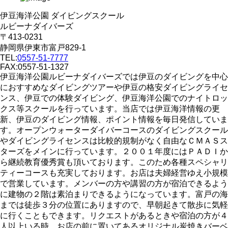
伊豆海洋公園 ダイビングスクール
ルビーナダイバーズ
〒413-0231
静岡県伊東市富戸829-1
TEL:
0557-51-7777
FAX:0557-51-1327
伊豆海洋公園ルビーナダイバーズでは伊豆のダイビングを中心
におすすめなダイビングツアーや伊豆の格安ダイビングライセ
ンス、伊豆での体験ダイビング、伊豆海洋公園でのナイトロッ
クス等スクールを行っています。当店では伊豆海洋情報の更
新、伊豆のダイビング情報、ポイント情報を毎日発信していま
す。オープンウォーターダイバーコースのダイビングスクール
やダイビングライセンスは比較的規制がなく自由なＣＭＡＳス
ターズをメインに行っています。２００１年度にはＰＡＤＩか
ら継続教育優秀賞も頂いております。このため各種スペシャリ
ティーコースも充実しております。お店は夫婦経営ゆえ小規模
で営業しています。メンバーの方や講習の方が宿泊できるよう
に建物の２階は素泊まりできるようになっています。富戸の海
までは徒歩３分の位置にありますので、早朝起きて散歩に気軽
に行くこともできます。リクエストがあるときや宿泊の方が４
人以上いる時、お店の前に置いてあるオリジナル炭焼きバーベ