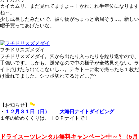
カイカムリ、まだ見れてますよ～！かれこれ半年位になります
ね～。
少し成長したみたいで、被り物がちょっと窮屈そう…。新しい
帽子買ってあげたいな。
フチドリスズメダイ
フチドリスズメダイ。穴から出たり入ったりを繰り返すので、
手強いです。しかも、逆光なので中の様子が全然見えない。ラ
イト点けたら出てこないし…。テキトーに勘で撮ったら１枚だ
け撮れてました。シッポ切れてるけど…(^^ゞ
【お知らせ】
・
１２月３１日（日） 大晦日ナイトダイビング
１年の締めくくりは、ＩＯＰナイトで！
ドライスーツレンタル無料キャンペーン中～
（5月