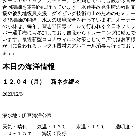
タースキルアップアカデミーにも所属していて普段から官民
合同訓練を定期的に行っています。水難事故発生時の救助支
援や被災地復興支援、ダイビング技術向上のためのセミナー
及び訓練の開催、水辺の環境保全を行っています。オーナー
の小林は、毎年、習志野国際プールで行われる全日本フリッ
パー選手権にも参加しており普段からトレーニングに励んで
います。最近新型コロナウィルス対策として当店ではお客様
が口に食われるレンタル器材のアルコール消毒も行っており
ます。
本日の海洋情報
１２.０４（月） 新ネタ続々
2023/12/04
潜水地：伊豆海洋公園
天気：晴れ 気温：１３℃ 水温：１９℃ 透明度：
１０～１５ｍ 海況：良好