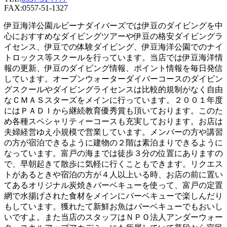
FAX:0557-51-1327
伊豆海洋公園ルビーナダイバーズでは伊豆のダイビングを中
心におすすめなダイビングツアーや伊豆の格安ダイビングラ
イセンス、伊豆での体験ダイビング、伊豆海洋公園でのナイ
トロックス等スクールを行っています。当店では伊豆海洋情
報の更新、伊豆のダイビング情報、ポイント情報を毎日発信
しています。オープンウォーターダイバーコースのダイビン
グスクールやダイビングライセンスは比較的規制がなく自由
なＣＭＡＳスターズをメインに行っています。２００１年度
にはＰＡＤＩから継続教育優秀賞も頂いております。このた
め各種スペシャリティーコースも充実しております。お店は
夫婦経営ゆえ小規模で営業しています。メンバーの方や講習
の方が宿泊できるように建物の２階は素泊まりできるように
なっています。富戸の海までは徒歩３分の位置にありますの
で、早朝起きて散歩に気軽に行くこともできます。リクエス
トがあるときや宿泊の方が４人以上いる時、お店の前に置い
てあるオリジナル炭焼きバーベキューを使って、富戸の定置
網で水揚げされた食材をメインにバーベキューで楽しんだり
もしています。獲れたて新鮮お魚はバーベキューでもおいし
いですよ。また当店のスタッフはＮＰＯ法人アンダーウォー