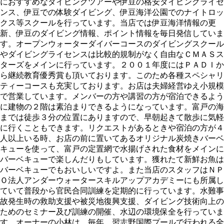
におすすめなダイビングツアーや伊豆の格安ダイビングライセ
ンス、伊豆での体験ダイビング、伊豆海洋公園でのナイトロッ
クス等スクールを行っています。当店では伊豆海洋情報の更
新、伊豆のダイビング情報、ポイント情報を毎日発信していま
す。オープンウォーターダイバーコースのダイビングスクール
やダイビングライセンスは比較的規制がなく自由なＣＭＡＳス
ターズをメインに行っています。２００１年度にはＰＡＤＩか
ら継続教育優秀賞も頂いております。このため各種スペシャリ
ティーコースも充実しております。お店は夫婦経営ゆえ小規模
で営業しています。メンバーの方や講習の方が宿泊できるよう
に建物の２階は素泊まりできるようになっています。富戸の海
までは徒歩３分の位置にありますので、早朝起きて散歩に気軽
に行くこともできます。リクエストがあるときや宿泊の方が４
人以上いる時、お店の前に置いてあるオリジナル炭焼きバーベ
キューを使って、富戸の定置網で水揚げされた食材をメインに
バーベキューで楽しんだりもしています。獲れたて新鮮お魚は
バーベキューでもおいしいですよ。また当店のスタッフはＮＰ
Ｏ法人アンダーウォータースキルアップアカデミーにも所属し
ていて普段から官民合同訓練を定期的に行っています。水難事
故発生時の救助支援や被災地復興支援、ダイビング技術向上の
ためのセミナー及び訓練の開催、水辺の環境保全を行っていま
す。オーナーの小林は、毎年、習志野国際プールで行われる全