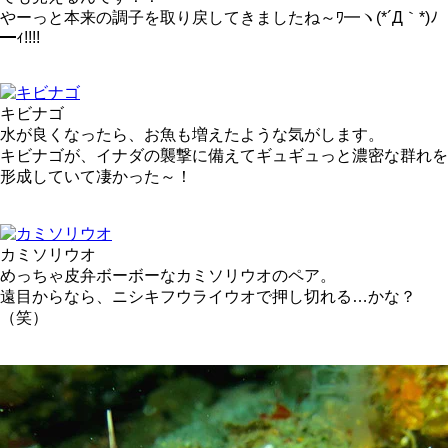
やーっと本来の調子を取り戻してきましたね～ﾜ━ヽ(*´Д｀*)ﾉ
━ｨ!!!!
キビナゴ
水が良くなったら、お魚も増えたような気がします。
キビナゴが、イナダの襲撃に備えてギュギュっと濃密な群れを
形成していて凄かった～！
カミソリウオ
めっちゃ皮弁ボーボーなカミソリウオのペア。
遠目からなら、ニシキフウライウオで押し切れる…かな？
（笑）