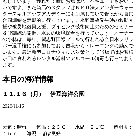
もしています。獲れたて新鮮お魚はバーベキューでもおいし
いですよ。また当店のスタッフはＮＰＯ法人アンダーウォー
タースキルアップアカデミーにも所属していて普段から官民
合同訓練を定期的に行っています。水難事故発生時の救助支
援や被災地復興支援、ダイビング技術向上のためのセミナー
及び訓練の開催、水辺の環境保全を行っています。オーナー
の小林は、毎年、習志野国際プールで行われる全日本フリッ
パー選手権にも参加しており普段からトレーニングに励んで
います。最近新型コロナウィルス対策として当店ではお客様
が口に食われるレンタル器材のアルコール消毒も行っており
ます。
本日の海洋情報
１１.１６（月） 伊豆海洋公園
2020/11/16
天気：晴れ 気温：２３℃ 水温：２１℃ 透明度：
１５ｍ 海況：ほぼ良好