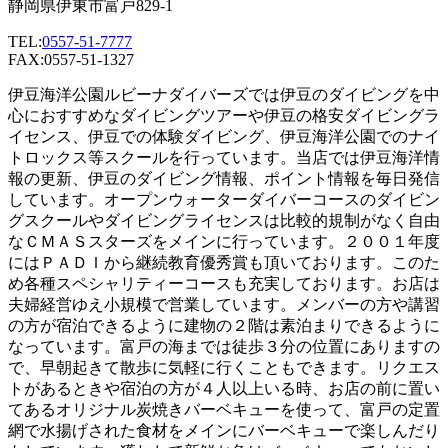
静岡県伊東市富戸829-1
TEL:
0557-51-7777
FAX:0557-51-1327
伊豆海洋公園ルビーナダイバーズでは伊豆のダイビングを中
心におすすめなダイビングツアーや伊豆の格安ダイビングラ
イセンス、伊豆での体験ダイビング、伊豆海洋公園でのナイ
トロックス等スクールを行っています。当店では伊豆海洋情
報の更新、伊豆のダイビング情報、ポイント情報を毎日発信
しています。オープンウォーターダイバーコースのダイビン
グスクールやダイビングライセンスは比較的規制がなく自由
なＣＭＡＳスターズをメインに行っています。２００１年度
にはＰＡＤＩから継続教育優秀賞も頂いております。このた
め各種スペシャリティーコースも充実しております。お店は
夫婦経営ゆえ小規模で営業しています。メンバーの方や講習
の方が宿泊できるように建物の２階は素泊まりできるように
なっています。富戸の海までは徒歩３分の位置にありますの
で、早朝起きて散歩に気軽に行くこともできます。リクエス
トがあるときや宿泊の方が４人以上いる時、お店の前に置い
てあるオリジナル炭焼きバーベキューを使って、富戸の定置
網で水揚げされた食材をメインにバーベキューで楽しんだり