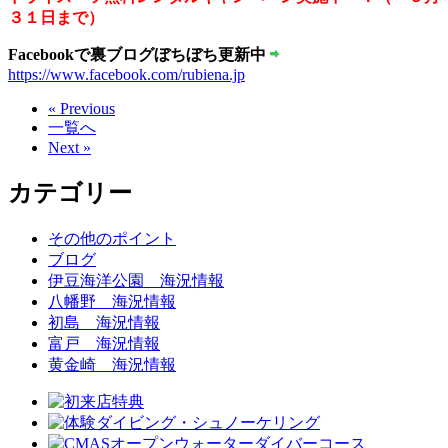
３１日まで）
Facebookで裏ブログぼちぼち更新中
https://www.facebook.com/rubiena.jp
« Previous
一覧へ
Next »
カテゴリー
その他のポイント
ブログ
伊豆海洋公園 海況情報
八幡野 海況情報
初島 海況情報
富戸 海況情報
黄金崎 海況情報