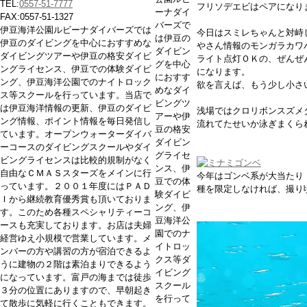
TEL:
0557-51-7777
フリソデエビはペアになり
ーナダイ
FAX:0557-51-1327
バーズで
伊豆海洋公園ルビーナダイバーズでは
今日はスミレちゃんと対峙
は伊豆の
伊豆のダイビングを中心におすすめな
やさん情報のモンガラカワ
ダイビン
ダイビングツアーや伊豆の格安ダイビ
ライト点灯ＯＫの、ぜんぜ
グを中心
ングライセンス、伊豆での体験ダイビ
になります。
におすす
ング、伊豆海洋公園でのナイトロック
欲を言えば、もう少し小さ
めなダイ
ス等スクールを行っています。当店で
ビングツ
は伊豆海洋情報の更新、伊豆のダイビ
浅場ではクロリボンスズメダ
アーや伊
ング情報、ポイント情報を毎日発信し
流れてたせいか泳ぎまくられ
豆の格安
ています。オープンウォーターダイバ
ダイビン
ーコースのダイビングスクールやダイ
グライセ
ビングライセンスは比較的規制がなく
ンス、伊
自由なＣＭＡＳスターズをメインに行
今年はゴンベ系が大当たり
豆での体
っています。２００１年度にはＰＡＤ
種を限定しなければ、撮り
験ダイビ
Ｉから継続教育優秀賞も頂いておりま
ング、伊
す。このため各種スペシャリティーコ
豆海洋公
ースも充実しております。お店は夫婦
園でのナ
経営ゆえ小規模で営業しています。メ
イトロッ
ンバーの方や講習の方が宿泊できるよ
クス等ダ
うに建物の２階は素泊まりできるよう
イビング
になっています。富戸の海までは徒歩
スクール
３分の位置にありますので、早朝起き
を行って
て散歩に気軽に行くこともできます。