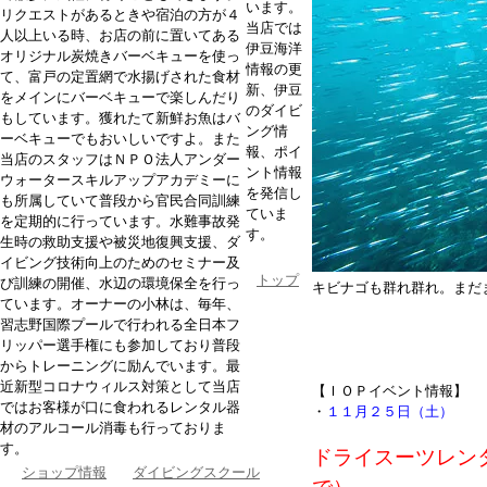
います。
リクエストがあるときや宿泊の方が４
当店では
人以上いる時、お店の前に置いてある
伊豆海洋
オリジナル炭焼きバーベキューを使っ
情報の更
て、富戸の定置網で水揚げされた食材
新、伊豆
をメインにバーベキューで楽しんだり
のダイビ
もしています。獲れたて新鮮お魚はバ
ング情
ーベキューでもおいしいですよ。また
報、ポイ
当店のスタッフはＮＰＯ法人アンダー
ント情報
ウォータースキルアップアカデミーに
を発信し
も所属していて普段から官民合同訓練
ていま
を定期的に行っています。水難事故発
す。
生時の救助支援や被災地復興支援、ダ
イビング技術向上のためのセミナー及
トップ
び訓練の開催、水辺の環境保全を行っ
キビナゴも群れ群れ。まだ
ています。オーナーの小林は、毎年、
習志野国際プールで行われる全日本フ
リッパー選手権にも参加しており普段
からトレーニングに励んでいます。最
近新型コロナウィルス対策として当店
【ＩＯＰイベント情報】
ではお客様が口に食われるレンタル器
・
１１月２５日（土） お
材のアルコール消毒も行っておりま
す。
ドライスーツレン
ショップ情報
ダイビングスクール