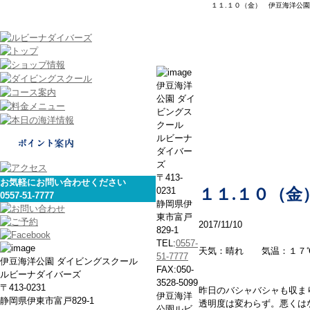
１１.１０（金） 伊豆海洋公園
本日の海
伊豆海洋
公園 ダイ
ビングス
クール
ルビーナ
ダイバー
ズ
〒413-
お気軽にお問い合わせください
0231
１１.１０（金
0557-51-7777
静岡県伊
東市富戸
2017/11/10
829-1
TEL:
0557-
天気：晴れ 気温：１７
51-7777
伊豆海洋公園 ダイビングスクール
FAX:050-
ルビーナダイバーズ
3528-5099
〒413-0231
昨日のバシャバシャも収ま
伊豆海洋
静岡県伊東市富戸829-1
透明度は変わらず。悪くは
公園ルビ