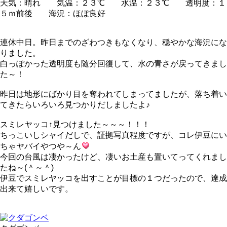
天気：晴れ 気温：２３℃ 水温：２３℃ 透明度：１
５ｍ前後 海況：ほぼ良好
連休中日。昨日までのざわつきもなくなり、穏やかな海況にな
りました。
白っぽかった透明度も随分回復して、水の青さが戻ってきまし
た～！
昨日は地形にばかり目を奪われてしまってましたが、落ち着い
てきたらいろいろ見つかりだしましたよ♪
スミレヤッコ↑見つけました～～～！！！
ちっこいしシャイだしで、証拠写真程度ですが、コレ伊豆にい
ちゃヤバイやつや～ん
今回の台風は凄かったけど、凄いお土産も置いてってくれまし
たね～(＾～＾)
伊豆でスミレヤッコを出すことが目標の１つだったので、達成
出来て嬉しいです。