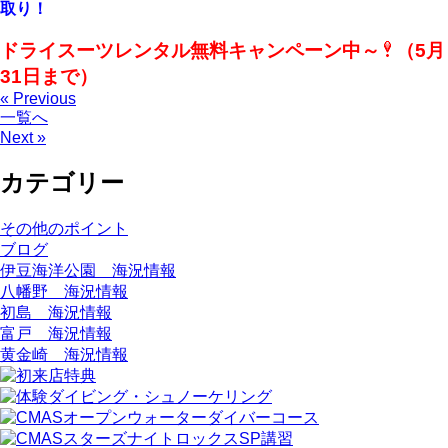
取り！
ドライスーツレンタル無料キャンペーン中～
（5月
31日まで）
« Previous
一覧へ
Next »
カテゴリー
その他のポイント
ブログ
伊豆海洋公園 海況情報
八幡野 海況情報
初島 海況情報
富戸 海況情報
黄金崎 海況情報