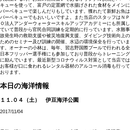
キューを使って、富戸の定置網で水揚げされた食材をメインに
バーベキューで楽しんだりもしています。獲れたて新鮮お魚は
バーベキューでもおいしいですよ。また当店のスタッフはＮＰ
Ｏ法人アンダーウォータースキルアップアカデミーにも所属し
ていて普段から官民合同訓練を定期的に行っています。水難事
故発生時の救助支援や被災地復興支援、ダイビング技術向上の
ためのセミナー及び訓練の開催、水辺の環境保全を行っていま
す。オーナーの小林は、毎年、習志野国際プールで行われる全
日本フリッパー選手権にも参加しており普段からトレーニング
に励んでいます。最近新型コロナウィルス対策として当店では
お客様が口に食われるレンタル器材のアルコール消毒も行って
おります。
本日の海洋情報
１１.０４（土） 伊豆海洋公園
2017/11/04