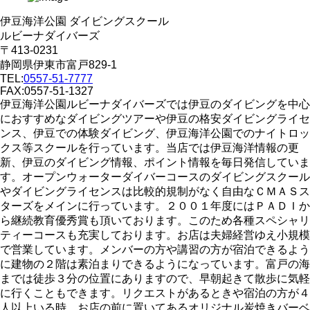
伊豆海洋公園 ダイビングスクール
ルビーナダイバーズ
〒413-0231
静岡県伊東市富戸829-1
TEL:
0557-51-7777
FAX:0557-51-1327
伊豆海洋公園ルビーナダイバーズでは伊豆のダイビングを中心
におすすめなダイビングツアーや伊豆の格安ダイビングライセ
ンス、伊豆での体験ダイビング、伊豆海洋公園でのナイトロッ
クス等スクールを行っています。当店では伊豆海洋情報の更
新、伊豆のダイビング情報、ポイント情報を毎日発信していま
す。オープンウォーターダイバーコースのダイビングスクール
やダイビングライセンスは比較的規制がなく自由なＣＭＡＳス
ターズをメインに行っています。２００１年度にはＰＡＤＩか
ら継続教育優秀賞も頂いております。このため各種スペシャリ
ティーコースも充実しております。お店は夫婦経営ゆえ小規模
で営業しています。メンバーの方や講習の方が宿泊できるよう
に建物の２階は素泊まりできるようになっています。富戸の海
までは徒歩３分の位置にありますので、早朝起きて散歩に気軽
に行くこともできます。リクエストがあるときや宿泊の方が４
人以上いる時、お店の前に置いてあるオリジナル炭焼きバーベ