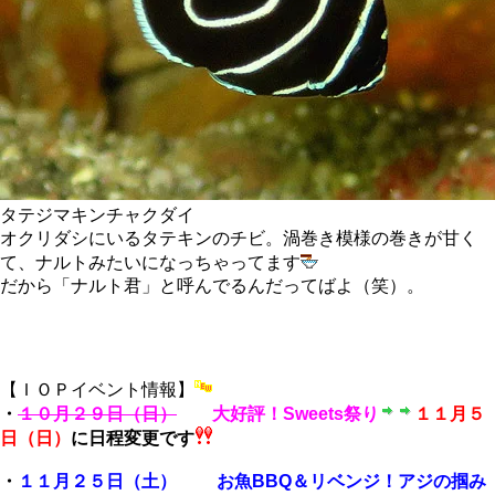
タテジマキンチャクダイ
オクリダシにいるタテキンのチビ。渦巻き模様の巻きが甘く
て、ナルトみたいになっちゃってます
だから「ナルト君」と呼んでるんだってばよ（笑）。
【ＩＯＰイベント情報】
・
１０月２９日（日）
大好評！Sweets祭り
１１月５
日（日）
に日程変更です
・
１１月２５日（土） お魚BBQ＆リベンジ！アジの掴み