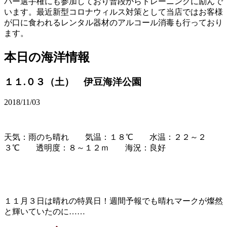
パー選手権にも参加しており普段からトレーニングに励んで
います。最近新型コロナウィルス対策として当店ではお客様
が口に食われるレンタル器材のアルコール消毒も行っており
ます。
本日の海洋情報
１１.０３（土） 伊豆海洋公園
2018/11/03
天気：雨のち晴れ 気温：１８℃ 水温：２２～２
３℃ 透明度：８～１２ｍ 海況：良好
１１月３日は晴れの特異日！週間予報でも晴れマークが燦然
と輝いていたのに……