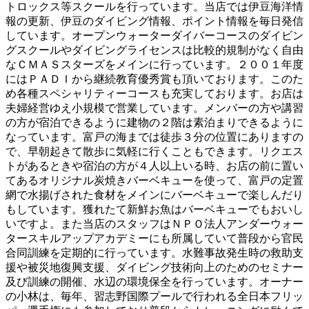
トロックス等スクールを行っています。当店では伊豆海洋情
報の更新、伊豆のダイビング情報、ポイント情報を毎日発信
しています。オープンウォーターダイバーコースのダイビン
グスクールやダイビングライセンスは比較的規制がなく自由
なＣＭＡＳスターズをメインに行っています。２００１年度
にはＰＡＤＩから継続教育優秀賞も頂いております。このた
め各種スペシャリティーコースも充実しております。お店は
夫婦経営ゆえ小規模で営業しています。メンバーの方や講習
の方が宿泊できるように建物の２階は素泊まりできるように
なっています。富戸の海までは徒歩３分の位置にありますの
で、早朝起きて散歩に気軽に行くこともできます。リクエス
トがあるときや宿泊の方が４人以上いる時、お店の前に置い
てあるオリジナル炭焼きバーベキューを使って、富戸の定置
網で水揚げされた食材をメインにバーベキューで楽しんだり
もしています。獲れたて新鮮お魚はバーベキューでもおいし
いですよ。また当店のスタッフはＮＰＯ法人アンダーウォー
タースキルアップアカデミーにも所属していて普段から官民
合同訓練を定期的に行っています。水難事故発生時の救助支
援や被災地復興支援、ダイビング技術向上のためのセミナー
及び訓練の開催、水辺の環境保全を行っています。オーナー
の小林は、毎年、習志野国際プールで行われる全日本フリッ