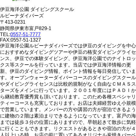
伊豆海洋公園 ダイビングスクール
ルビーナダイバーズ
〒413-0231
静岡県伊東市富戸829-1
TEL:
0557-51-7777
FAX:0557-51-1327
伊豆海洋公園ルビーナダイバーズでは伊豆のダイビングを中心
におすすめなダイビングツアーや伊豆の格安ダイビングライセ
ンス、伊豆での体験ダイビング、伊豆海洋公園でのナイトロッ
クス等スクールを行っています。当店では伊豆海洋情報の更
新、伊豆のダイビング情報、ポイント情報を毎日発信していま
す。オープンウォーターダイバーコースのダイビングスクール
やダイビングライセンスは比較的規制がなく自由なＣＭＡＳス
ターズをメインに行っています。２００１年度にはＰＡＤＩか
ら継続教育優秀賞も頂いております。このため各種スペシャリ
ティーコースも充実しております。お店は夫婦経営ゆえ小規模
で営業しています。メンバーの方や講習の方が宿泊できるよう
に建物の２階は素泊まりできるようになっています。富戸の海
までは徒歩３分の位置にありますので、早朝起きて散歩に気軽
に行くこともできます。リクエストがあるときや宿泊の方が４
人以上いる時、お店の前に置いてあるオリジナル炭焼きバーベ