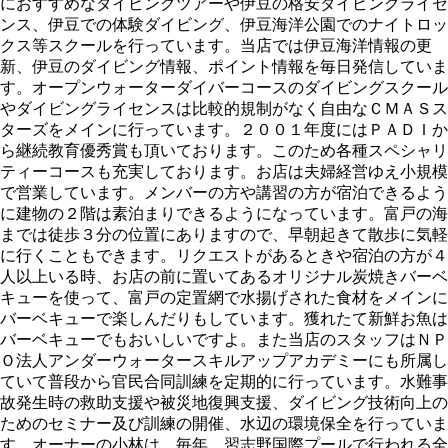
におすすめなダイビングツアーや伊豆の格安ダイビングライセ
ンス、伊豆での体験ダイビング、伊豆海洋公園でのナイトロッ
クス等スクールを行っています。当店では伊豆海洋情報の更
新、伊豆のダイビング情報、ポイント情報を毎日発信していま
す。オープンウォーターダイバーコースのダイビングスクール
やダイビングライセンスは比較的規制がなく自由なＣＭＡＳス
ターズをメインに行っています。２００１年度にはＰＡＤＩか
ら継続教育優秀賞も頂いております。このため各種スペシャリ
ティーコースも充実しております。お店は夫婦経営ゆえ小規模
で営業しています。メンバーの方や講習の方が宿泊できるよう
に建物の２階は素泊まりできるようになっています。富戸の海
までは徒歩３分の位置にありますので、早朝起きて散歩に気軽
に行くこともできます。リクエストがあるときや宿泊の方が４
人以上いる時、お店の前に置いてあるオリジナル炭焼きバーベ
キューを使って、富戸の定置網で水揚げされた食材をメインに
バーベキューで楽しんだりもしています。獲れたて新鮮お魚は
バーベキューでもおいしいですよ。また当店のスタッフはＮＰ
Ｏ法人アンダーウォータースキルアップアカデミーにも所属し
ていて普段から官民合同訓練を定期的に行っています。水難事
故発生時の救助支援や被災地復興支援、ダイビング技術向上の
ためのセミナー及び訓練の開催、水辺の環境保全を行っていま
す。オーナーの小林は、毎年、習志野国際プールで行われる全