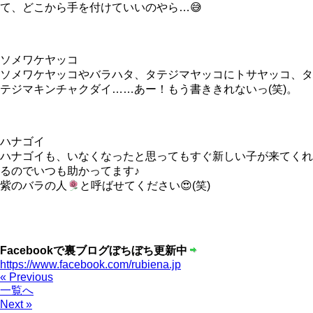
て、どこから手を付けていいのやら…😅
ソメワケヤッコ
ソメワケヤッコやバラハタ、タテジマヤッコにトサヤッコ、タ
テジマキンチャクダイ……あー！もう書ききれないっ(笑)。
ハナゴイ
ハナゴイも、いなくなったと思ってもすぐ新しい子が来てくれ
るのでいつも助かってます♪
紫のバラの人
と呼ばせてください😍(笑)
Facebookで裏ブログぼちぼち更新中
https://www.facebook.com/rubiena.jp
« Previous
一覧へ
Next »