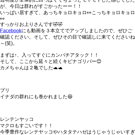
が、今日は群れがすごかったーー！！
いっぱい居すぎて、あっちキョロキョロ👀こっちキョロキョロ
👀
すっかりお上りさんです🤣🤣
Facebook
にも動画を３本立てでアップしましたので、ぜひご
確認ください。そして、ぜひその目で確認しに来てくださいね
～(笑)。
まずは↑、入ってすぐにカンパチアタック！！
そして、ここから延々と続くキビナゴリバー😊
カメちゃんは２亀でした🐢🐢
ブリ
イナダの群れにも巻かれました😆
レンテンヤッコ
マクロもすごいです！！
今季豊作なレンテヤッコやハタタテハゼはうじゃうじゃいすぎ