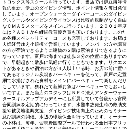
トロックス等スクールを行っています。当店では伊豆海洋情
報の更新、伊豆のダイビング情報、ポイント情報を毎日発信
しています。オープンウォーターダイバーコースのダイビン
グスクールやダイビングライセンスは比較的規制がなく自由
なＣＭＡＳスターズをメインに行っています。２００１年度
にはＰＡＤＩから継続教育優秀賞も頂いております。このた
め各種スペシャリティーコースも充実しております。お店は
夫婦経営ゆえ小規模で営業しています。メンバーの方や講習
の方が宿泊できるように建物の２階は素泊まりできるように
なっています。富戸の海までは徒歩３分の位置にありますの
で、早朝起きて散歩に気軽に行くこともできます。リクエス
トがあるときや宿泊の方が４人以上いる時、お店の前に置い
てあるオリジナル炭焼きバーベキューを使って、富戸の定置
網で水揚げされた食材をメインにバーベキューで楽しんだり
もしています。獲れたて新鮮お魚はバーベキューでもおいし
いですよ。また当店のスタッフはＮＰＯ法人アンダーウォー
タースキルアップアカデミーにも所属していて普段から官民
合同訓練を定期的に行っています。水難事故発生時の救助支
援や被災地復興支援、ダイビング技術向上のためのセミナー
及び訓練の開催、水辺の環境保全を行っています。オーナー
の小林は、毎年、習志野国際プールで行われる全日本フリッ
パー選手権にも参加しており普段からトレーニングに励んで