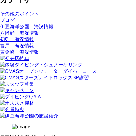
その他のポイント
ブログ
伊豆海洋公園 海況情報
八幡野 海況情報
初島 海況情報
富戸 海況情報
黄金崎 海況情報