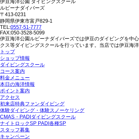
伊豆海洋公園 ダイビングスクール
ルビーナダイバーズ
〒413-0231
静岡県伊東市富戸829-1
TEL:
0557-51-7777
FAX:050-3528-5099
伊豆海洋公園ルビーナダイバーズでは伊豆のダイビングを中心
クス等ダイビングスクールを行っています。当店では伊豆海洋
トップ
ショップ情報
ダイビングスクール
コース案内
料金メニュー
本日の海洋情報
ポイント案内
アクセス
初来店特典ファンダイビング
体験ダイビング・体験スノーケリング
CMAS・PADIダイビングスクール
ナイトロックSP PADI各種SP
スタッフ募集
キャンペーン