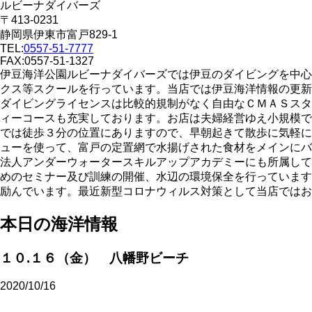
ルビーナダイバーズ
〒413-0231
静岡県伊東市富戸829-1
TEL:
0557-51-7777
FAX:0557-51-1327
伊豆海洋公園ルビーナダイバーズでは伊豆のダイビングを中心
クス等スクールを行っています。当店では伊豆海洋情報の更新
ダイビングライセンスは比較的規制がなく自由なＣＭＡＳスタ
ィーコースも充実しております。お店は夫婦経営ゆえ小規模で
では徒歩３分の位置にありますので、早朝起きて散歩に気軽に
ューを使って、富戸の定置網で水揚げされた食材をメインにバ
法人アンダーウォータースキルアップアカデミーにも所属して
めのセミナー及び訓練の開催、水辺の環境保全を行っています
励んでいます。最近新型コロナウィルス対策として当店ではお
本日の海洋情報
１０.１６（金） 八幡野ビーチ
2020/10/16