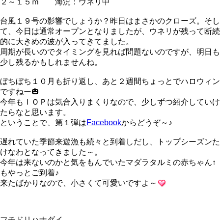
２～１５ｍ 海況：ウネリ中
台風１９号の影響でしょうか？昨日はまさかのクローズ。そし
て、今日は通常オープンとなりましたが、ウネリが残って断続
的に大きめの波が入ってきてました。
周期が長いのでタイミングを見れば問題ないのですが、明日も
少し残るかもしれませんね。
ぼちぼち１０月も折り返し、あと２週間ちょっとでハロウィン
ですねー🎃
今年もＩＯＰは気合入りまくりなので、少しずつ紹介していけ
たらなと思います。
ということで、第１弾は
Facebook
からどうぞ～♪
遅れていた季節来遊漁も続々と到着しだし、トップシーズンた
けなわとなってきました～。
今年は来ないのかと気をもんでいたマダラタルミの赤ちゃん↑
もやっとご到着♪
来たばかりなので、小さくて可愛いですよ～
フチドリハナダイ