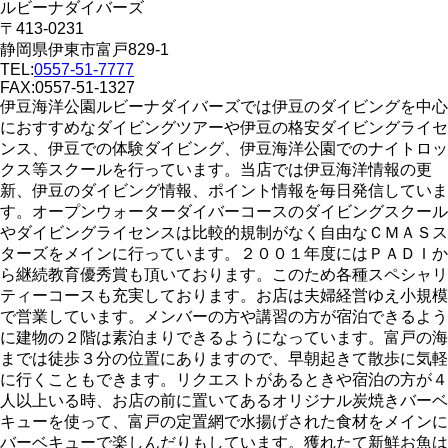
ルビーナダイバーズ
〒413-0231
静岡県伊東市富戸829-1
TEL:
0557-51-7777
FAX:0557-51-1327
伊豆海洋公園ルビーナダイバーズでは伊豆のダイビングを中心
におすすめなダイビングツアーや伊豆の格安ダイビングライセ
ンス、伊豆での体験ダイビング、伊豆海洋公園でのナイトロッ
クス等スクールを行っています。当店では伊豆海洋情報の更
新、伊豆のダイビング情報、ポイント情報を毎日発信していま
す。オープンウォーターダイバーコースのダイビングスクール
やダイビングライセンスは比較的規制がなく自由なＣＭＡＳス
ターズをメインに行っています。２００１年度にはＰＡＤＩか
ら継続教育優秀賞も頂いております。このため各種スペシャリ
ティーコースも充実しております。お店は夫婦経営ゆえ小規模
で営業しています。メンバーの方や講習の方が宿泊できるよう
に建物の２階は素泊まりできるようになっています。富戸の海
までは徒歩３分の位置にありますので、早朝起きて散歩に気軽
に行くこともできます。リクエストがあるときや宿泊の方が４
人以上いる時、お店の前に置いてあるオリジナル炭焼きバーベ
キューを使って、富戸の定置網で水揚げされた食材をメインに
バーベキューで楽しんだりもしています。獲れたて新鮮お魚は