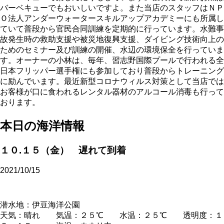
バーベキューでもおいしいですよ。また当店のスタッフはＮＰ
Ｏ法人アンダーウォータースキルアップアカデミーにも所属し
ていて普段から官民合同訓練を定期的に行っています。水難事
故発生時の救助支援や被災地復興支援、ダイビング技術向上の
ためのセミナー及び訓練の開催、水辺の環境保全を行っていま
す。オーナーの小林は、毎年、習志野国際プールで行われる全
日本フリッパー選手権にも参加しており普段からトレーニング
に励んでいます。最近新型コロナウィルス対策として当店では
お客様が口に食われるレンタル器材のアルコール消毒も行って
おります。
本日の海洋情報
１０.１５（金） 遅れて到着
2021/10/15
潜水地：伊豆海洋公園
天気：晴れ 気温：２５℃ 水温：２５℃ 透明度：１