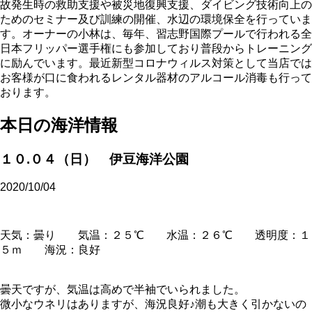
故発生時の救助支援や被災地復興支援、ダイビング技術向上の
ためのセミナー及び訓練の開催、水辺の環境保全を行っていま
す。オーナーの小林は、毎年、習志野国際プールで行われる全
日本フリッパー選手権にも参加しており普段からトレーニング
に励んでいます。最近新型コロナウィルス対策として当店では
お客様が口に食われるレンタル器材のアルコール消毒も行って
おります。
本日の海洋情報
１０.０４（日） 伊豆海洋公園
2020/10/04
天気：曇り 気温：２５℃ 水温：２６℃ 透明度：１
５ｍ 海況：良好
曇天ですが、気温は高めで半袖でいられました。
微小なウネリはありますが、海況良好♪潮も大きく引かないの