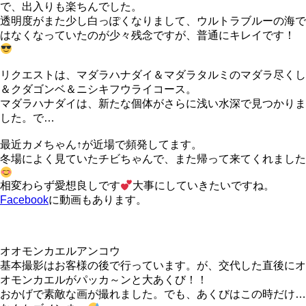
で、出入りも楽ちんでした。
透明度がまた少し白っぽくなりまして、ウルトラブルーの海で
はなくなっていたのが少々残念ですが、普通にキレイです！
リクエストは、マダラハナダイ＆マダラタルミのマダラ尽くし
＆クダゴンベ＆ニシキフウライコース。
マダラハナダイは、新たな個体がさらに浅い水深で見つかりま
した。で…
最近カメちゃん↑が近場で頻発してます。
冬場によく見ていたチビちゃんで、また帰って来てくれました
相変わらず愛想良しです
大事にしていきたいですね。
Facebook
に動画もあります。
オオモンカエルアンコウ
基本撮影はお客様の後で行っています。が、交代した直後にオ
オモンカエルがパッカ～ンと大あくび！！
おかげで素敵な画が撮れました。でも、あくびはこの時だけ…