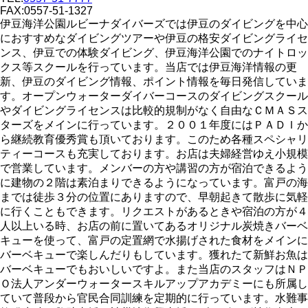
FAX:0557-51-1327
伊豆海洋公園ルビーナダイバーズでは伊豆のダイビングを中心
におすすめなダイビングツアーや伊豆の格安ダイビングライセ
ンス、伊豆での体験ダイビング、伊豆海洋公園でのナイトロッ
クス等スクールを行っています。当店では伊豆海洋情報の更
新、伊豆のダイビング情報、ポイント情報を毎日発信していま
す。オープンウォーターダイバーコースのダイビングスクール
やダイビングライセンスは比較的規制がなく自由なＣＭＡＳス
ターズをメインに行っています。２００１年度にはＰＡＤＩか
ら継続教育優秀賞も頂いております。このため各種スペシャリ
ティーコースも充実しております。お店は夫婦経営ゆえ小規模
で営業しています。メンバーの方や講習の方が宿泊できるよう
に建物の２階は素泊まりできるようになっています。富戸の海
までは徒歩３分の位置にありますので、早朝起きて散歩に気軽
に行くこともできます。リクエストがあるときや宿泊の方が４
人以上いる時、お店の前に置いてあるオリジナル炭焼きバーベ
キューを使って、富戸の定置網で水揚げされた食材をメインに
バーベキューで楽しんだりもしています。獲れたて新鮮お魚は
バーベキューでもおいしいですよ。また当店のスタッフはＮＰ
Ｏ法人アンダーウォータースキルアップアカデミーにも所属し
ていて普段から官民合同訓練を定期的に行っています。水難事