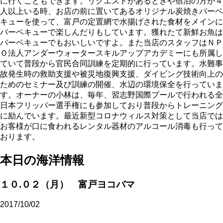
に行くこともできます。リクエストがあるときや宿泊の方が４
人以上いる時、お店の前に置いてあるオリジナル炭焼きバーベ
キューを使って、富戸の定置網で水揚げされた食材をメインに
バーベキューで楽しんだりもしています。獲れたて新鮮お魚は
バーベキューでもおいしいですよ。また当店のスタッフはＮＰ
Ｏ法人アンダーウォータースキルアップアカデミーにも所属し
ていて普段から官民合同訓練を定期的に行っています。水難事
故発生時の救助支援や被災地復興支援、ダイビング技術向上の
ためのセミナー及び訓練の開催、水辺の環境保全を行っていま
す。オーナーの小林は、毎年、習志野国際プールで行われる全
日本フリッパー選手権にも参加しており普段からトレーニング
に励んでいます。最近新型コロナウィルス対策として当店では
お客様が口に食われるレンタル器材のアルコール消毒も行って
おります。
本日の海洋情報
１０.０２（月） 富戸ヨコバマ
2017/10/02