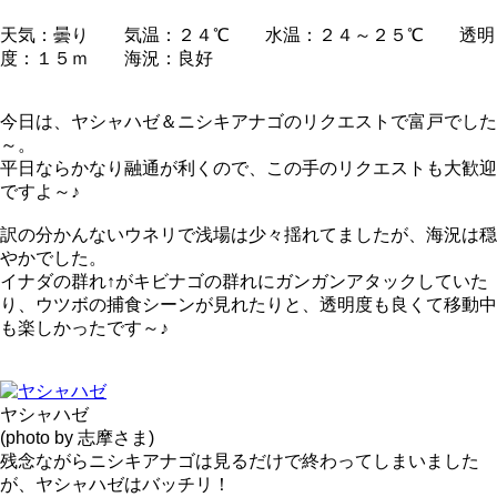
天気：曇り 気温：２４℃ 水温：２４～２５℃ 透明
度：１５ｍ 海況：良好
今日は、ヤシャハゼ＆ニシキアナゴのリクエストで富戸でした
～。
平日ならかなり融通が利くので、この手のリクエストも大歓迎
ですよ～♪
訳の分かんないウネリで浅場は少々揺れてましたが、海況は穏
やかでした。
イナダの群れ↑がキビナゴの群れにガンガンアタックしていた
り、ウツボの捕食シーンが見れたりと、透明度も良くて移動中
も楽しかったです～♪
ヤシャハゼ
(photo by 志摩さま)
残念ながらニシキアナゴは見るだけで終わってしまいました
が、ヤシャハゼはバッチリ！