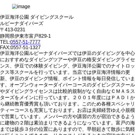
伊豆海洋公園 ダイビングスクール
ルビーナダイバーズ
〒413-0231
静岡県伊東市富戸829-1
TEL:
0557-51-7777
FAX:0557-51-1327
伊豆海洋公園ルビーナダイバーズでは伊豆のダイビングを中心
におすすめなダイビングツアーや伊豆の格安ダイビングライセ
ンス、伊豆での体験ダイビング、伊豆海洋公園でのナイトロッ
クス等スクールを行っています。当店では伊豆海洋情報の更
新、伊豆のダイビング情報、ポイント情報を毎日発信していま
す。オープンウォーターダイバーコースのダイビングスクール
やダイビングライセンスは比較的規制がなく自由なＣＭＡＳス
ターズをメインに行っています。２００１年度にはＰＡＤＩか
ら継続教育優秀賞も頂いております。このため各種スペシャリ
ティーコースも充実しております。お店は夫婦経営ゆえ小規模
で営業しています。メンバーの方や講習の方が宿泊できるよう
に建物の２階は素泊まりできるようになっています。富戸の海
までは徒歩３分の位置にありますので、早朝起きて散歩に気軽