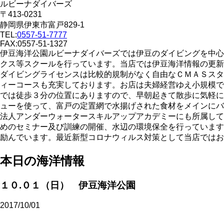
ルビーナダイバーズ
〒413-0231
静岡県伊東市富戸829-1
TEL:
0557-51-7777
FAX:0557-51-1327
伊豆海洋公園ルビーナダイバーズでは伊豆のダイビングを中心
クス等スクールを行っています。当店では伊豆海洋情報の更新
ダイビングライセンスは比較的規制がなく自由なＣＭＡＳスタ
ィーコースも充実しております。お店は夫婦経営ゆえ小規模で
では徒歩３分の位置にありますので、早朝起きて散歩に気軽に
ューを使って、富戸の定置網で水揚げされた食材をメインにバ
法人アンダーウォータースキルアップアカデミーにも所属して
めのセミナー及び訓練の開催、水辺の環境保全を行っています
励んでいます。最近新型コロナウィルス対策として当店ではお
本日の海洋情報
１０.０１（日） 伊豆海洋公園
2017/10/01