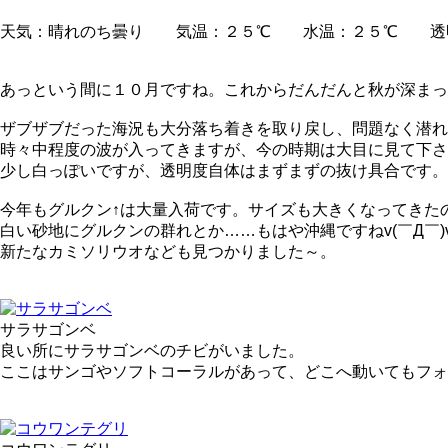
天気：晴れのち曇り 気温：２５℃ 水温：２５℃ 透
あっという間に１０月ですね。これからだんだんと秋が深まっ
ザブザブだった海況も大分落ち着きを取り戻し、問題なく潜れ
時々中程度の波が入ってきますが、今の時期は大目に見て下さい(
少し白っぽいですが、透明度自体はまずまずの抜け具合です。
今年もグルクン↑は大量入荷です。サイズも大きくなってきた
白い砂地にグルクンの群れとか……もはや沖縄ですねv(￣Д￣)v 
新たなカミソリウオなども見つかりました～。
サラサゴンベ
良い所にサラサゴンベのチビがいました。
ここはサンゴやソフトコーラルがあって、どこへ動いてもフォ