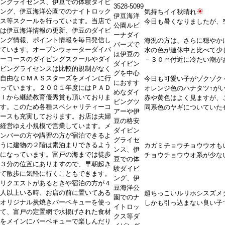
ングライセンス、伊豆での体験ダイビ
3528-5099
ング、伊豆海洋公園でのナイトロック
気持ちイイ秋晴れ
伊豆海洋
ス等スクールを行っています。当店で
今日も暑くなりましたが、
公園ルビ
は伊豆海洋情報の更新、伊豆のダイビ
ーナダイ
ング情報、ポイント情報を毎日発信し
海況の方は、さらに穏やか
バーズで
ています。オープンウォーターダイバ
水の色が連休中と比べて少
は伊豆の
ーコースのダイビングスクールやダイ
－３０ｍ付近に冷たい潮が
ダイビン
ビングライセンスは比較的規制がなく
グを中心
自由なＣＭＡＳスターズをメインに行
今日も可愛い子がゾクゾク
におすす
っています。２００１年度にはＰＡＤ
オレンジ色のハナタツ↑が
めなダイ
Ｉから継続教育優秀賞も頂いておりま
赤や黄色はよく見ますが、
ビングツ
す。このため各種スペシャリティーコ
同系色のヤギについていた
アーや伊
ースも充実しております。お店は夫婦
豆の格安
経営ゆえ小規模で営業しています。メ
ダイビン
ンバーの方や講習の方が宿泊できるよ
グライセ
うに建物の２階は素泊まりできるよう
カガミチョウチョウウオも
ンス、伊
になっています。富戸の海までは徒歩
チョウチョウウオ系が少な
豆での体
３分の位置にありますので、早朝起き
験ダイビ
て散歩に気軽に行くこともできます。
ング、伊
リクエストがあるときや宿泊の方が４
豆海洋公
人以上いる時、お店の前に置いてある
超ちっこいルリホシスズメ
園でのナ
オリジナル炭焼きバーベキューを使っ
しかも引っ込まない良い子
イトロッ
て、富戸の定置網で水揚げされた食材
クス等ダ
をメインにバーベキューで楽しんだり