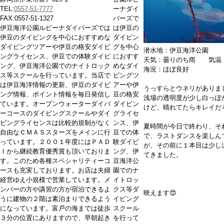
TEL:
0557-51-7777
ーナダイ
FAX:0557-51-1327
バーズで
伊豆海洋公園ルビーナダイバーズでは
は伊豆の
伊豆のダイビングを中心におすすめな
ダイビン
ダイビングツアーや伊豆の格安ダイビ
グを中心
潜水地：伊豆海洋公園
ングライセンス、伊豆での体験ダイビ
におすす
天気：曇りのち雨 気
ング、伊豆海洋公園でのナイトロック
めなダイ
海況：ほぼ良好
ス等スクールを行っています。当店で
ビングツ
は伊豆海洋情報の更新、伊豆のダイビ
アーや伊
うっすらとウネリがありま
ング情報、ポイント情報を毎日発信し
豆の格安
浅場の透明度が少し白っぽ
ています。オープンウォーターダイバ
ダイビン
けど、晴れてたらキレイだ
ーコースのダイビングスクールやダイ
グライセ
ビングライセンスは比較的規制がなく
ンス、伊
夏時間が今日で終わり、そ
自由なＣＭＡＳスターズをメインに行
豆での体
で、ラストダンスを楽しん
っています。２００１年度にはＰＡＤ
験ダイビ
が、その前に１本目は少し
Ｉから継続教育優秀賞も頂いておりま
ング、伊
てきました。
す。このため各種スペシャリティーコ
豆海洋公
ースも充実しております。お店は夫婦
園でのナ
経営ゆえ小規模で営業しています。メ
イトロッ
ンバーの方や講習の方が宿泊できるよ
クス等ダ
映えます😍
うに建物の２階は素泊まりできるよう
イビング
になっています。富戸の海までは徒歩
スクール
３分の位置にありますので、早朝起き
を行って