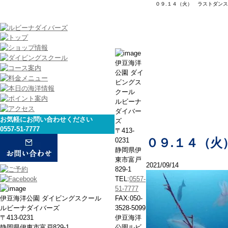
０９.１４（火） ラストダンス
本日の海
伊豆海洋
公園 ダイ
ビングス
クール
ルビーナ
ダイバー
お気軽にお問い合わせください
ズ
0557-51-7777
〒413-
0231
０９.１４（
静岡県伊
東市富戸
2021/09/14
829-1
TEL:
0557-
51-7777
伊豆海洋公園 ダイビングスクール
FAX:050-
ルビーナダイバーズ
3528-5099
〒413-0231
伊豆海洋
静岡県伊東市富戸829-1
公園ルビ