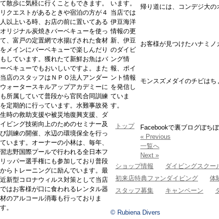
て散歩に気軽に行くこともできます。
います。
帰り道には、コンデジ大の
リクエストがあるときや宿泊の方が４
当店では
人以上いる時、お店の前に置いてある
伊豆海洋
オリジナル炭焼きバーベキューを使っ
情報の更
て、富戸の定置網で水揚げされた食材
新、伊豆
お客様が見つけたハナミノ
をメインにバーベキューで楽しんだり
のダイビ
もしています。獲れたて新鮮お魚はバ
ング情
ーベキューでもおいしいですよ。また
報、ポイ
当店のスタッフはＮＰＯ法人アンダー
ント情報
モンスズメダイのチビはち
ウォータースキルアップアカデミーに
を発信し
も所属していて普段から官民合同訓練
ていま
を定期的に行っています。水難事故発
す。
生時の救助支援や被災地復興支援、ダ
イビング技術向上のためのセミナー及
トップ
Facebookで裏ブログぼち
び訓練の開催、水辺の環境保全を行っ
« Previous
ています。オーナーの小林は、毎年、
一覧へ
習志野国際プールで行われる全日本フ
Next »
リッパー選手権にも参加しており普段
ショップ情報
ダイビングスクー
からトレーニングに励んでいます。最
初来店特典ファンダイビング
体
近新型コロナウィルス対策として当店
ではお客様が口に食われるレンタル器
スタッフ募集
キャンペーン
材のアルコール消毒も行っておりま
す。
© Rubiena Divers