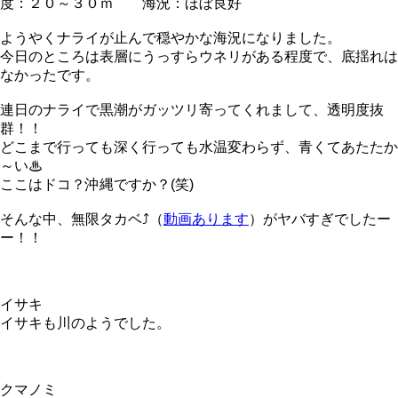
度：２０～３０ｍ 海況：ほぼ良好
ようやくナライが止んで穏やかな海況になりました。
今日のところは表層にうっすらウネリがある程度で、底揺れは
なかったです。
連日のナライで黒潮がガッツリ寄ってくれまして、透明度抜
群！！
どこまで行っても深く行っても水温変わらず、青くてあたたか
～い♨
ここはドコ？沖縄ですか？(笑)
そんな中、無限タカベ⤴（
動画あります
）がヤバすぎでしたー
ー！！
イサキ
イサキも川のようでした。
クマノミ