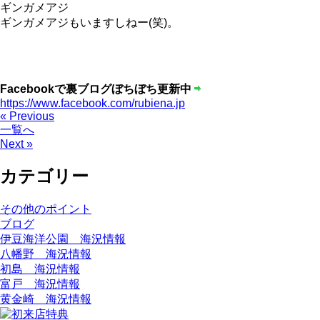
ギンガメアジ
ギンガメアジもいますしねー(笑)。
Facebookで裏ブログぼちぼち更新中
https://www.facebook.com/rubiena.jp
« Previous
一覧へ
Next »
カテゴリー
その他のポイント
ブログ
伊豆海洋公園 海況情報
八幡野 海況情報
初島 海況情報
富戸 海況情報
黄金崎 海況情報