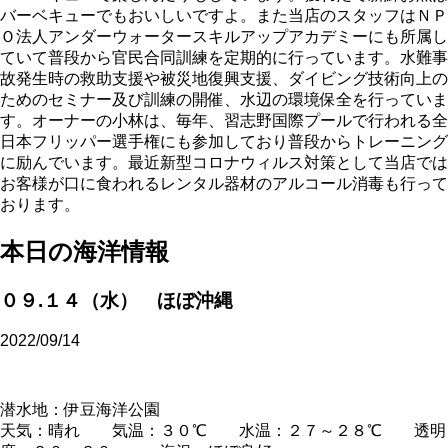
バーベキューでもおいしいですよ。また当店のスタッフはＮＰ
Ｏ法人アンダーウォータースキルアップアカデミーにも所属し
ていて普段から官民合同訓練を定期的に行っています。水難事
故発生時の救助支援や被災地復興支援、ダイビング技術向上の
ためのセミナー及び訓練の開催、水辺の環境保全を行っていま
す。オーナーの小林は、毎年、習志野国際プールで行われる全
日本フリッパー選手権にも参加しており普段からトレーニング
に励んでいます。最近新型コロナウィルス対策として当店では
お客様が口に食われるレンタル器材のアルコール消毒も行って
おります。
本日の海洋情報
０９.１４（水） ほぼ沖縄
2022/09/14
潜水地：伊豆海洋公園
天気：晴れ 気温：３０℃ 水温：２７～２８℃ 透明