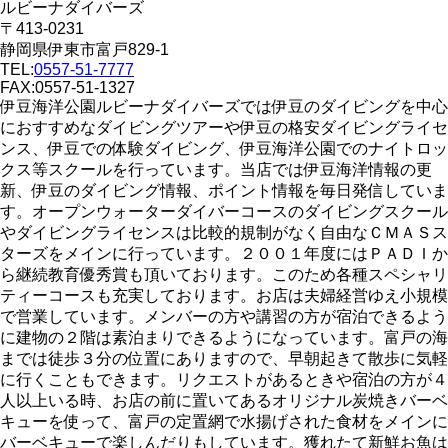
ルビーナダイバーズ
〒413-0231
静岡県伊東市富戸829-1
TEL:
0557-51-7777
FAX:0557-51-1327
伊豆海洋公園ルビーナダイバーズでは伊豆のダイビングを中心
におすすめなダイビングツアーや伊豆の格安ダイビングライセ
ンス、伊豆での体験ダイビング、伊豆海洋公園でのナイトロッ
クス等スクールを行っています。当店では伊豆海洋情報の更
新、伊豆のダイビング情報、ポイント情報を毎日発信していま
す。オープンウォーターダイバーコースのダイビングスクール
やダイビングライセンスは比較的規制がなく自由なＣＭＡＳス
ターズをメインに行っています。２００１年度にはＰＡＤＩか
ら継続教育優秀賞も頂いております。このため各種スペシャリ
ティーコースも充実しております。お店は夫婦経営ゆえ小規模
で営業しています。メンバーの方や講習の方が宿泊できるよう
に建物の２階は素泊まりできるようになっています。富戸の海
までは徒歩３分の位置にありますので、早朝起きて散歩に気軽
に行くこともできます。リクエストがあるときや宿泊の方が４
人以上いる時、お店の前に置いてあるオリジナル炭焼きバーベ
キューを使って、富戸の定置網で水揚げされた食材をメインに
バーベキューで楽しんだりもしています。獲れたて新鮮お魚は