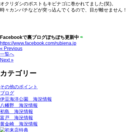
オクリダシのポストもキビナゴに巻かれてました(笑)。
時々カンパチなどが突っ込んでくるので、目が離せません！
Facebookで裏ブログぼちぼち更新中
https://www.facebook.com/rubiena.jp
« Previous
一覧へ
Next »
カテゴリー
その他のポイント
ブログ
伊豆海洋公園 海況情報
八幡野 海況情報
初島 海況情報
富戸 海況情報
黄金崎 海況情報