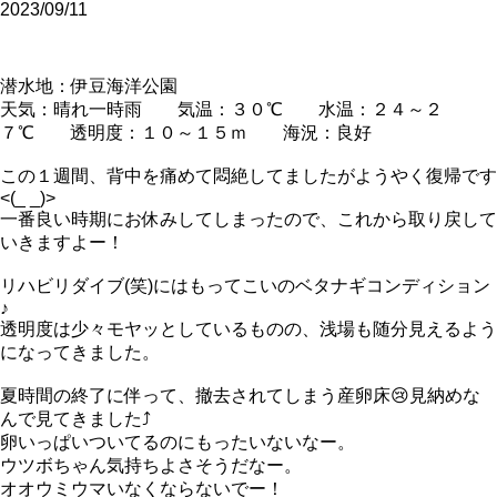
2023/09/11
潜水地：伊豆海洋公園
天気：晴れ一時雨 気温：３０℃ 水温：２４～２
７℃ 透明度：１０～１５ｍ 海況：良好
この１週間、背中を痛めて悶絶してましたがようやく復帰です
<(_ _)>
一番良い時期にお休みしてしまったので、これから取り戻して
いきますよー！
リハビリダイブ(笑)にはもってこいのベタナギコンディション
♪
透明度は少々モヤッとしているものの、浅場も随分見えるよう
になってきました。
夏時間の終了に伴って、撤去されてしまう産卵床😢見納めな
んで見てきました⤴
卵いっぱいついてるのにもったいないなー。
ウツボちゃん気持ちよさそうだなー。
オオウミウマいなくならないでー！