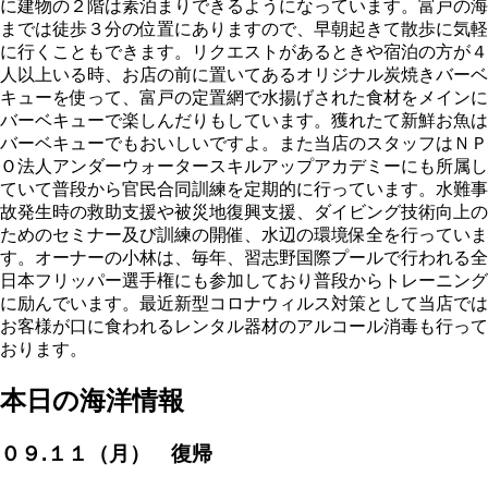
に建物の２階は素泊まりできるようになっています。富戸の海
までは徒歩３分の位置にありますので、早朝起きて散歩に気軽
に行くこともできます。リクエストがあるときや宿泊の方が４
人以上いる時、お店の前に置いてあるオリジナル炭焼きバーベ
キューを使って、富戸の定置網で水揚げされた食材をメインに
バーベキューで楽しんだりもしています。獲れたて新鮮お魚は
バーベキューでもおいしいですよ。また当店のスタッフはＮＰ
Ｏ法人アンダーウォータースキルアップアカデミーにも所属し
ていて普段から官民合同訓練を定期的に行っています。水難事
故発生時の救助支援や被災地復興支援、ダイビング技術向上の
ためのセミナー及び訓練の開催、水辺の環境保全を行っていま
す。オーナーの小林は、毎年、習志野国際プールで行われる全
日本フリッパー選手権にも参加しており普段からトレーニング
に励んでいます。最近新型コロナウィルス対策として当店では
お客様が口に食われるレンタル器材のアルコール消毒も行って
おります。
本日の海洋情報
０９.１１（月） 復帰